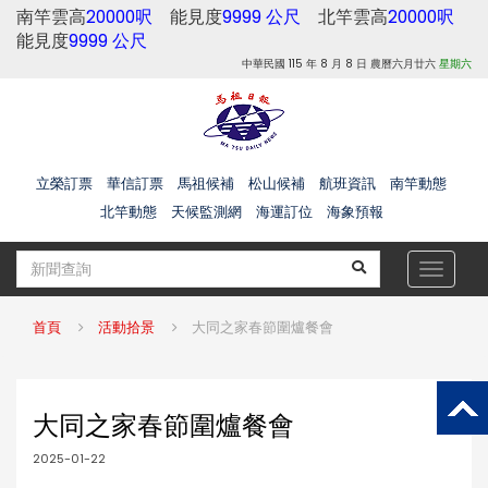
南竿雲高
20000呎
能見度
9999 公尺
北竿雲高
20000呎
能見度
9999 公尺
中華民國 115 年 8 月 8 日 農曆六月廿六
星期六
立榮訂票
華信訂票
馬祖候補
松山候補
航班資訊
南竿動態
北竿動態
天候監測網
海運訂位
海象預報
Toggle
navigat
首頁
活動拾景
大同之家春節圍爐餐會
大同之家春節圍爐餐會
2025-01-22