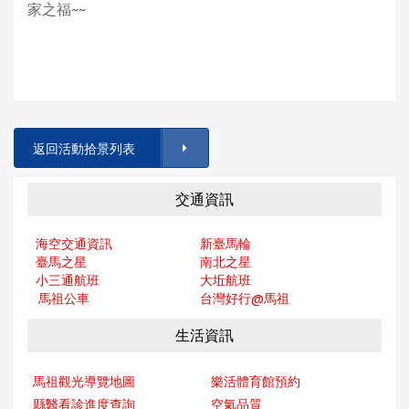
家之福~~
返回活動拾景列表
交通資訊
海空交通資訊
新臺馬輪
臺馬之星
南北之星
小三通航班
大坵航班
馬祖公車
台灣好行@馬
祖
生活資訊
馬祖觀光導覽地圖
樂活體育館預約
縣醫看診進度查詢
空氣品質