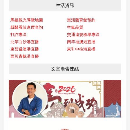
生活資訊
馬祖觀光導覽地圖
樂活體育館預約
縣醫看診進度查詢
空氣品質
打詐專區
交通違規檢舉專區
北竿白沙港直播
南竿福澳港直播
東莒猛澳港直播
東引中柱港直播
西莒青帆港直播
文宣廣告連結