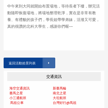
中午來到大同就開始布置場地，等待長者下樓，辦完活
動隨即恢復場地，將場地整理乾淨，實在是非常有教
養、有禮貌的孩子們，學長姐帶學弟妹，活潑又可愛，
真的很讚的北科大學生，感謝你們喔~~
返回活動拾景列表
交通資訊
海空交通資訊
新臺馬輪
臺馬之星
南北之星
小三通航班
大坵航班
馬祖公車
台灣好行@馬
祖