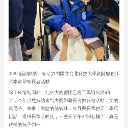
0120 感謝熱情、有活力的國立台北科技大學資財服務隊
至本家帶領長者活動
除了疫情期間外，北科大的營隊已經至馬祖服務9年
了，今年仍然持續來到大同帶著長者做各種活動，文的
寫毛筆、畫畫，動態的傳氣球，並且與長輩聊天、學馬
祖話，逗得長輩哈哈笑，一整個下午都開心極了，真是
很棒的孩子們~~