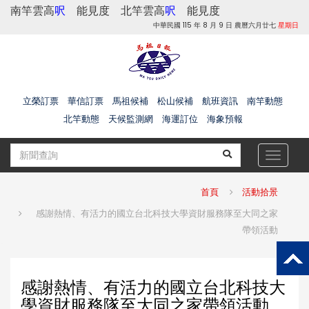
南竿雲高
呎
能見度
北竿雲高
呎
能見度
中華民國 115 年 8 月 9 日 農曆六月廿七
星期日
立榮訂票
華信訂票
馬祖候補
松山候補
航班資訊
南竿動態
北竿動態
天候監測網
海運訂位
海象預報
Toggle
navigat
首頁
活動拾景
感謝熱情、有活力的國立台北科技大學資財服務隊至大同之家
帶領活動
感謝熱情、有活力的國立台北科技大
學資財服務隊至大同之家帶領活動