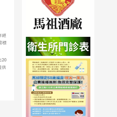
年經
育標
20
提供