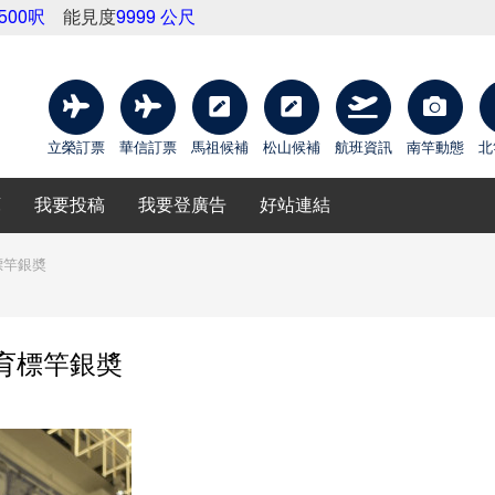
4500呎
能見度
9999 公尺
立榮訂票
華信訂票
馬祖候補
松山候補
航班資訊
南竿動態
北
庫
我要投稿
我要登廣告
好站連結
標竿銀奬
教育標竿銀奬