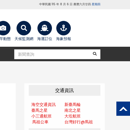
中華民國 115 年 8 月 6 日 農曆六月廿四
星期四
竿動態
天候監測網
海運訂位
海象預報
交通資訊
海空交通資訊
新臺馬輪
臺馬之星
南北之星
小三通航班
大坵航班
馬祖公車
台灣好行@馬
祖