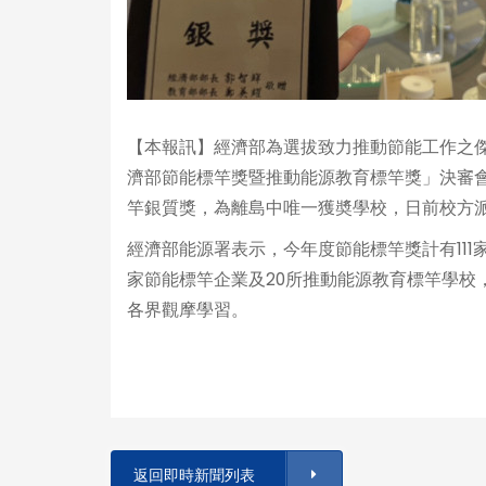
【本報訊】經濟部為選拔致力推動節能工作之傑出企
濟部節能標竿獎暨推動能源教育標竿獎」決審
竿銀質獎，為離島中唯一獲奬學校，日前校方
經濟部能源署表示，今年度節能標竿獎計有111
家節能標竿企業及20所推動能源教育標竿學校
各界觀摩學習。
返回即時新聞列表