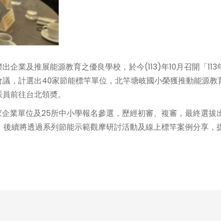
業及推展能源教育之優良學校，於今(113)年10月召開「113
會議，計選出40家節能標竿單位，北竿塘岐國小榮獲推動能源教
派員前往台北領奬。
家企業單位及25所中小學報名參選，歷經初審、複審，最終選拔出
，後續將透過系列節能示範觀摩研討活動及線上標竿案例分享，