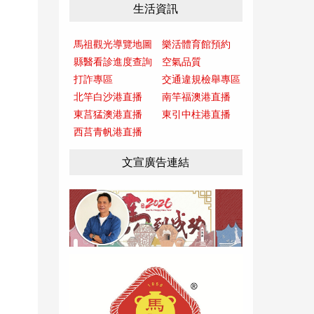
生活資訊
馬祖觀光導覽地圖
樂活體育館預約
縣醫看診進度查詢
空氣品質
打詐專區
交通違規檢舉專區
北竿白沙港直播
南竿福澳港直播
東莒猛澳港直播
東引中柱港直播
西莒青帆港直播
文宣廣告連結