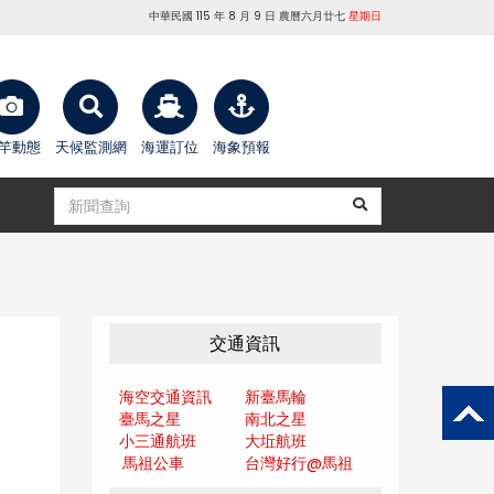
中華民國 115 年 8 月 9 日 農曆六月廿七
星期日
竿動態
天候監測網
海運訂位
海象預報
交通資訊
海空交通資訊
新臺馬輪
臺馬之星
南北之星
小三通航班
大坵航班
馬祖公車
台灣好行@馬
祖