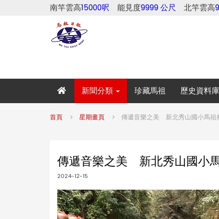
南竿雲高
15000呎
能見度
9999 公尺
北竿雲高
新聞分類
珍藏馬祖
歷史資料
首頁
星期畫頁
傳遞音樂之美 新北秀山國小馬祖
傳遞音樂之美 新北秀山國小
2024-12-15