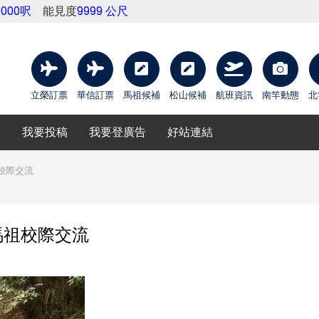
9000呎
能見度
9999 公尺
立榮訂票
華信訂票
馬祖候補
松山候補
航班資訊
南竿動態
北
庫
我要投稿
我要登廣告
好站連結
校際交流
馬祖校際交流