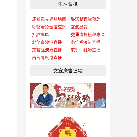
生活資訊
馬祖觀光導覽地圖
樂活體育館預約
縣醫看診進度查詢
空氣品質
打詐專區
交通違規檢舉專區
北竿白沙港直播
南竿福澳港直播
東莒猛澳港直播
東引中柱港直播
西莒青帆港直播
文宣廣告連結