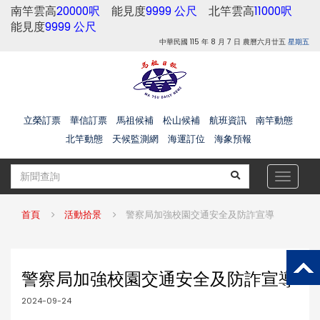
南竿雲高
20000呎
能見度
9999 公尺
北竿雲高
11000呎
能見度
9999 公尺
中華民國 115 年 8 月 7 日 農曆六月廿五
星期五
立榮訂票
華信訂票
馬祖候補
松山候補
航班資訊
南竿動態
北竿動態
天候監測網
海運訂位
海象預報
Toggle
navigat
首頁
活動拾景
警察局加強校園交通安全及防詐宣導
警察局加強校園交通安全及防詐宣導
2024-09-24