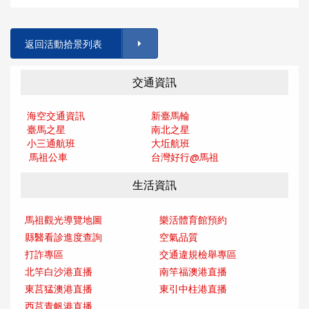
返回活動拾景列表
交通資訊
海空交通資訊
新臺馬輪
臺馬之星
南北之星
小三通航班
大坵航班
馬祖公車
台灣好行@馬
祖
生活資訊
馬祖觀光導覽地圖
樂活體育館預約
縣醫看診進度查詢
空氣品質
打詐專區
交通違規檢舉專區
北竿白沙港直播
南竿福澳港直播
東莒猛澳港直播
東引中柱港直播
西莒青帆港直播