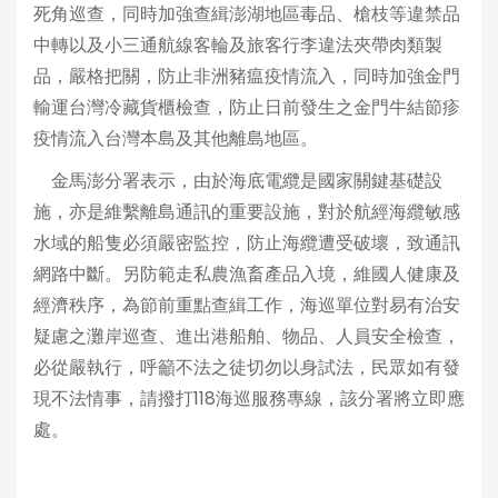
死角巡查，同時加強查緝澎湖地區毒品、槍枝等違禁品
中轉以及小三通航線客輪及旅客行李違法夾帶肉類製
品，嚴格把關，防止非洲豬瘟疫情流入，同時加強金門
輸運台灣冷藏貨櫃檢查，防止日前發生之金門牛結節疹
疫情流入台灣本島及其他離島地區。
金馬澎分署表示，由於海底電纜是國家關鍵基礎設
施，亦是維繫離島通訊的重要設施，對於航經海纜敏感
水域的船隻必須嚴密監控，防止海纜遭受破壞，致通訊
網路中斷。另防範走私農漁畜產品入境，維國人健康及
經濟秩序，為節前重點查緝工作，海巡單位對易有治安
疑慮之灘岸巡查、進出港船舶、物品、人員安全檢查，
必從嚴執行，呼籲不法之徒切勿以身試法，民眾如有發
現不法情事，請撥打118海巡服務專線，該分署將立即應
處。