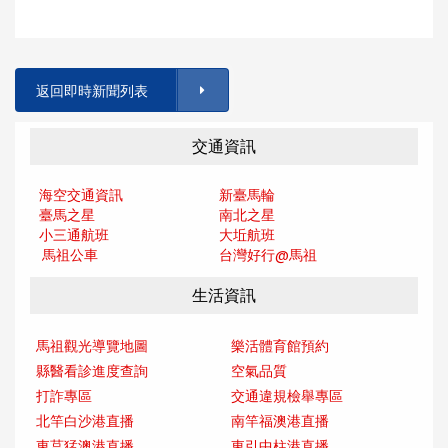
返回即時新聞列表
交通資訊
海空交通資訊
新臺馬輪
臺馬之星
南北之星
小三通航班
大坵航班
馬祖公車
台灣好行@馬
祖
生活資訊
馬祖觀光導覽地圖
樂活體育館預約
縣醫看診進度查詢
空氣品質
打詐專區
交通違規檢舉專區
北竿白沙港直播
南竿福澳港直播
東莒猛澳港直播
東引中柱港直播