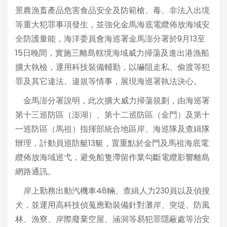
景農漁畜產品危害食品安全及防範槍、毒、非法入出境
等重大犯罪事項發生，並強化金馬海底電纜佈放海域安
全防護量能，海洋委員會海巡署金馬澎分署於9月13至
15日晚間，實施三離島轄境海域威力掃蕩及進出港漁船
擴大執檢，運用科技裝備輔勤，以嚇阻走私、偷渡等犯
罪及其它違法、違規等情事，展現海巡署執法決心。
金馬澎分署說明，此次擴大威力掃蕩規劃，由海巡署
第十三巡防區（澎湖）、第十二巡防區（金門）及第十
一巡防區（馬祖）指揮部統合地區岸、海巡隊及查緝隊
辦理，計動員巡防艇13艇，置重點於金門及馬祖海底電
纜佈放海域巡弋，避免船隻滯留作業勾斷電纜影響離島
網路通訊。
岸上勤務出動汽機車48輛、查緝人力230員以及偵搜
犬，並運用高科技偵蒐應勤裝備針對灘岸、突堤、防風
林、漁寮、岸際廢棄空屋、涵洞等易犯罪隱蔽處等治安