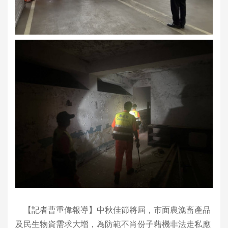
【記者曹重偉報導】中秋佳節將屆，市面農漁畜產品
及民生物資需求大增，為防範不肖份子藉機非法走私應