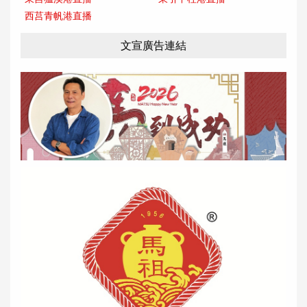
西莒青帆港直播
文宣廣告連結