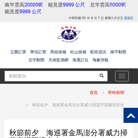
南竿雲高
20000呎
能見度
9999 公尺
北竿雲高
11000呎
能見度
9999 公尺
中華民國 115 年 8 月 7 日 農曆六月廿五
星期五
立榮訂票
華信訂票
馬祖候補
松山候補
航班資訊
南竿動態
北竿動態
天候監測網
海運訂位
海象預報
Toggle
navigat
首頁
即時新聞
秋節前夕 海巡署金馬澎分署威力掃蕩守護國境安全
秋節前夕 海巡署金馬澎分署威力掃