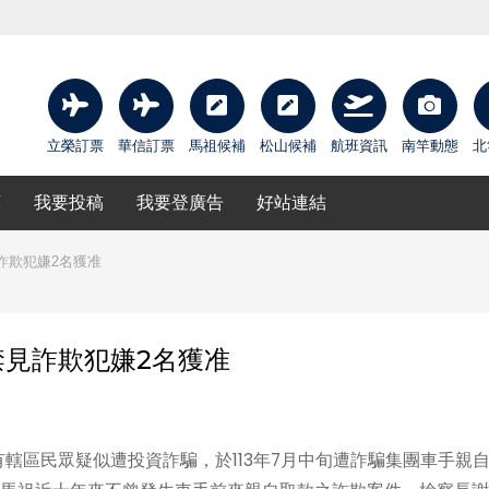
立榮訂票
華信訂票
馬祖候補
松山候補
航班資訊
南竿動態
北
庫
我要投稿
我要登廣告
好站連結
詐欺犯嫌2名獲准
見詐欺犯嫌2名獲准
區民眾疑似遭投資詐騙，於113年7月中旬遭詐騙集團車手親