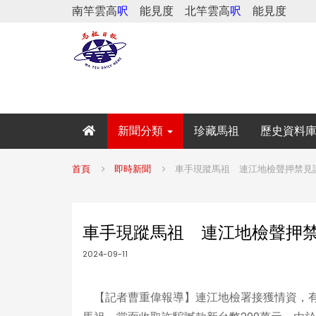
南竿雲高
呎
能見度
北竿雲高
呎
能見度
新聞分類
珍藏馬祖
歷史資料
首頁
即時新聞
車手現蹤馬祖 連江地檢聲押禁見
車手現蹤馬祖 連江地檢聲押禁
2024-09-11
【記者曹重偉報導】連江地檢署接獲情資，有轄