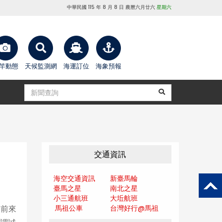
中華民國 115 年 8 月 8 日 農曆六月廿六
星期六
竿動態
天候監測網
海運訂位
海象預報
交通資訊
海空交通資訊
新臺馬輪
臺馬之星
南北之星
小三通航班
大坵航班
馬祖公車
台灣好行@馬
祖
自前來