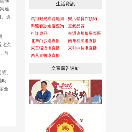
謝謂誠
生活資訊
召集連
對、過
馬祖觀光導覽地圖
樂活體育館預約
縣醫看診進度查詢
空氣品質
打詐專區
交通違規檢舉專區
萬
北竿白沙港直播
南竿福澳港直播
捕此次
東莒猛澳港直播
東引中柱港直播
，向
西莒青帆港直播
文宣廣告連結
門號、
適時
定全