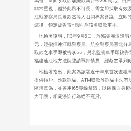
馬祖，當面收取詐騙贓款新台幣200萬元。由
非常重視，鑑於此風不可長，需立即採取有效及迅
江縣警察局長蕭欽杰等人召開專案會議，立即
濾後，鎖定被告雷○應即為該名取款車手。
地檢署說明，113年9月6日，詐騙集團派遣另
元，經指揮連江縣警察局、航空警察局臺北分
取款之車手即被告李○○，另名監管車手即被告
福建連江地方法院聲請羈押禁見，經蔡杰承到庭
地檢署指出，此案為該署近十年來首次查獲車
提供帳戶、匯款詐騙、ATM取款等詐騙手法有
區辨真偽，並善用165專線釐清，以確保自身
力守護，相關涉詐行為絕不寬貸。