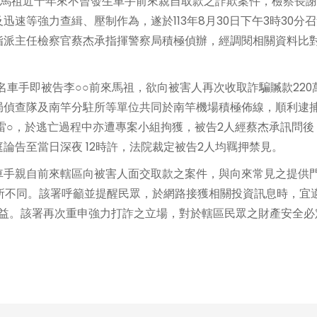
於馬祖近十年來不曾發生車手前來親自取款之詐欺案件，檢察長
速等強力查緝、壓制作為，遂於113年8月30日下午3時30分
指派主任檢察官蔡杰承指揮警察局積極偵辦，經調閱相關資料比
名車手即被告李○○前來馬祖，欲向被害人再次收取詐騙贓款220
局偵查隊及南竿分駐所等單位共同於南竿機場積極佈線，順利逮
雷○，於逃亡過程中亦遭專案小組拘獲，被告2人經蔡杰承訊問後
論告至當日深夜 12時許，法院裁定被告2人均羈押禁見。
手親自前來轄區向被害人面交取款之案件，與向來常見之提供
所不同。該署呼籲並提醒民眾，於網路接獲相關投資訊息時，宜
權益。該署再次重申強力打詐之立場，對於轄區民眾之財產安全必