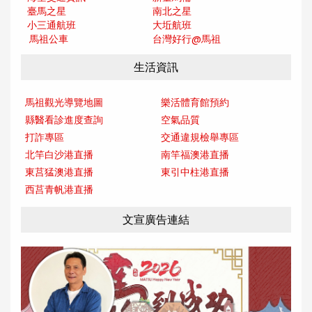
臺馬之星
南北之星
小三通航班
大坵航班
馬祖公車
台灣好行@馬
祖
生活資訊
馬祖觀光導覽地圖
樂活體育館預約
縣醫看診進度查詢
空氣品質
打詐專區
交通違規檢舉專區
北竿白沙港直播
南竿福澳港直播
東莒猛澳港直播
東引中柱港直播
西莒青帆港直播
文宣廣告連結