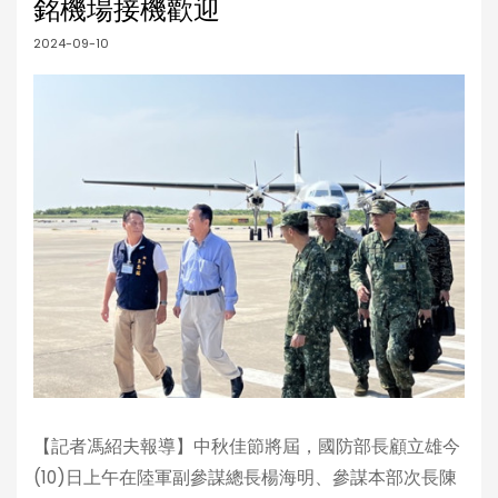
銘機場接機歡迎
2024-09-10
【記者馮紹夫報導】中秋佳節將屆，國防部長顧立雄今
(10)日上午在陸軍副參謀總長楊海明、參謀本部次長陳