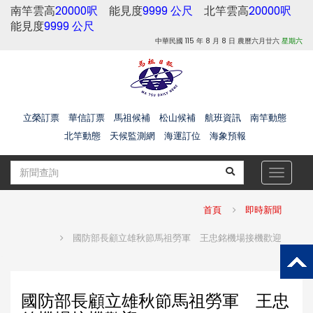
南竿雲高
20000呎
能見度
9999 公尺
北竿雲高
20000呎
能見度
9999 公尺
中華民國 115 年 8 月 8 日 農曆六月廿六
星期六
立榮訂票
華信訂票
馬祖候補
松山候補
航班資訊
南竿動態
北竿動態
天候監測網
海運訂位
海象預報
Toggle
navigat
首頁
即時新聞
國防部長顧立雄秋節馬祖勞軍 王忠銘機場接機歡迎
國防部長顧立雄秋節馬祖勞軍 王忠