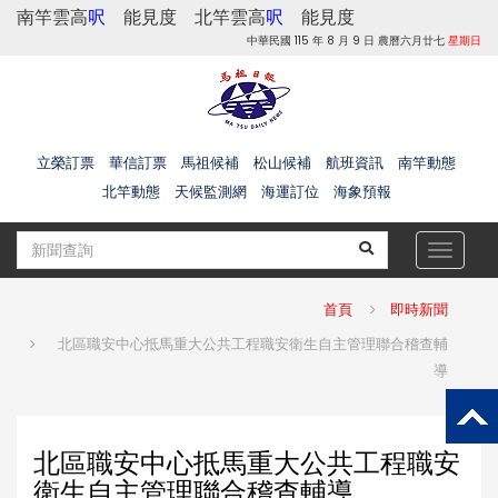
南竿雲高
呎
能見度
北竿雲高
呎
能見度
中華民國 115 年 8 月 9 日 農曆六月廿七
星期日
立榮訂票
華信訂票
馬祖候補
松山候補
航班資訊
南竿動態
北竿動態
天候監測網
海運訂位
海象預報
Toggle
navigat
首頁
即時新聞
北區職安中心抵馬重大公共工程職安衛生自主管理聯合稽查輔
導
北區職安中心抵馬重大公共工程職安
衛生自主管理聯合稽查輔導