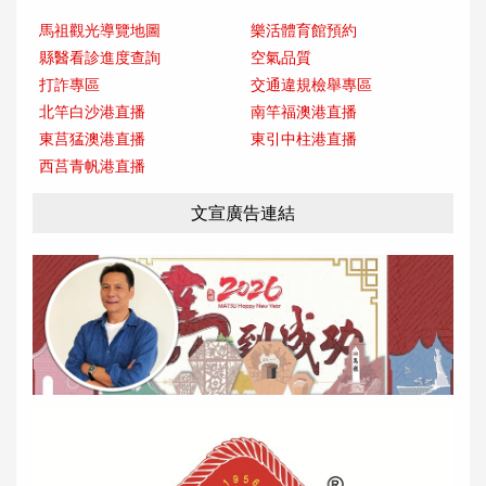
馬祖觀光導覽地圖
樂活體育館預約
縣醫看診進度查詢
空氣品質
打詐專區
交通違規檢舉專區
北竿白沙港直播
南竿福澳港直播
東莒猛澳港直播
東引中柱港直播
西莒青帆港直播
文宣廣告連結