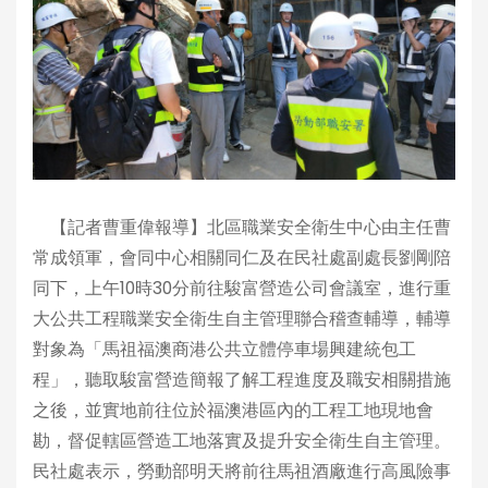
【記者曹重偉報導】北區職業安全衛生中心由主任曹
常成領軍，會同中心相關同仁及在民社處副處長劉剛陪
同下，上午10時30分前往駿富營造公司會議室，進行重
大公共工程職業安全衛生自主管理聯合稽查輔導，輔導
對象為「馬祖福澳商港公共立體停車場興建統包工
程」，聽取駿富營造簡報了解工程進度及職安相關措施
之後，並實地前往位於福澳港區內的工程工地現地會
勘，督促轄區營造工地落實及提升安全衛生自主管理。
民社處表示，勞動部明天將前往馬祖酒廠進行高風險事