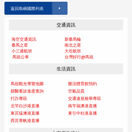
返回島嶼國際列表
交通資訊
海空交通資訊
新臺馬輪
臺馬之星
南北之星
小三通航班
大坵航班
馬祖公車
台灣好行@馬
祖
生活資訊
馬祖觀光導覽地圖
樂活體育館預約
縣醫看診進度查詢
空氣品質
打詐專區
交通違規檢舉專區
北竿白沙港直播
南竿福澳港直播
東莒猛澳港直播
東引中柱港直播
西莒青帆港直播