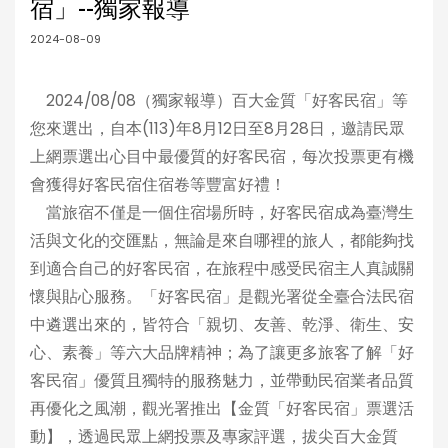
宿」--獨家報導
2024-08-09
2024/08/08（獨家報導）百大金質「好客民宿」等
您來選出，自本(113)年8月12日至8月28日，邀請民眾
上網票選出心目中最優質的好客民宿，每次投票更有機
會獲得好客民宿住宿卷等豐富好禮！
當旅宿不僅是一個住宿場所時，好客民宿成為臺灣生
活與文化的交匯點，無論是來自哪裡的旅人，都能夠找
到適合自己的好客民宿，在旅程中感受民宿主人真誠關
懷與貼心服務。「好客民宿」是觀光署從全臺合法民宿
中遴選出來的，皆符合「親切、友善、乾淨、衛生、安
心、素養」等六大品牌精神；為了讓更多旅客了解「好
客民宿」優質且獨特的服務魅力，並帶動民宿業者品質
再優化之風潮，觀光署推出【金質「好客民宿」票選活
動】，透過民眾上網投票及專家評選，拔尖百大金質