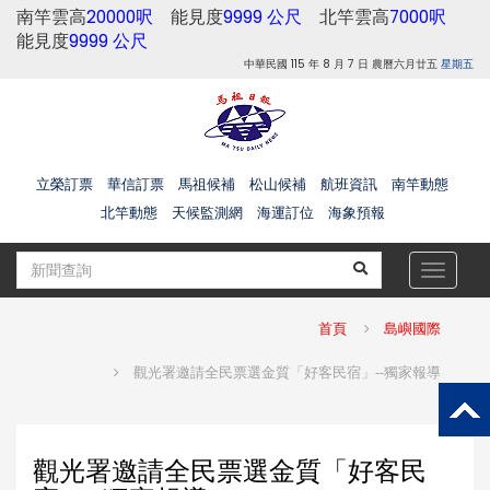
南竿雲高
20000呎
能見度
9999 公尺
北竿雲高
7000呎
能見度
9999 公尺
中華民國 115 年 8 月 7 日 農曆六月廿五
星期五
立榮訂票
華信訂票
馬祖候補
松山候補
航班資訊
南竿動態
北竿動態
天候監測網
海運訂位
海象預報
Toggle
navigat
首頁
島嶼國際
觀光署邀請全民票選金質「好客民宿」--獨家報導
觀光署邀請全民票選金質「好客民