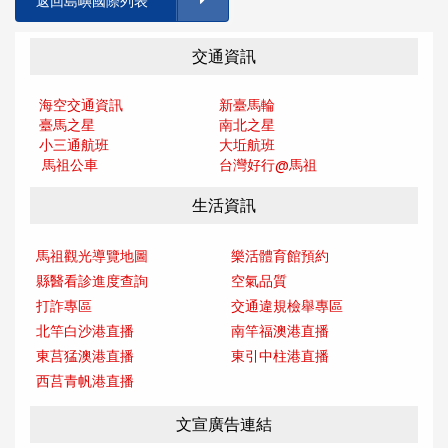
返回島嶼國際列表
交通資訊
海空交通資訊
新臺馬輪
臺馬之星
南北之星
小三通航班
大坵航班
馬祖公車
台灣好行@馬
祖
生活資訊
馬祖觀光導覽地圖
樂活體育館預約
縣醫看診進度查詢
空氣品質
打詐專區
交通違規檢舉專區
北竿白沙港直播
南竿福澳港直播
東莒猛澳港直播
東引中柱港直播
西莒青帆港直播
文宣廣告連結