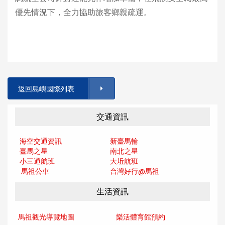
優先情況下，全力協助旅客鄉親疏運。
返回島嶼國際列表
交通資訊
海空交通資訊
新臺馬輪
臺馬之星
南北之星
小三通航班
大坵航班
馬祖公車
台灣好行@馬
祖
生活資訊
馬祖觀光導覽地圖
樂活體育館預約