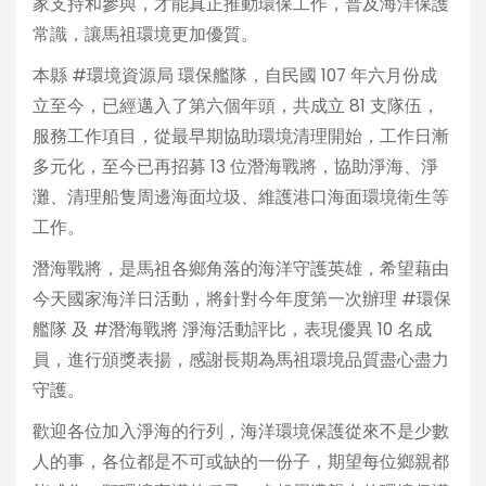
家支持和參與，才能真正推動環保工作，普及海洋保護
常識，讓馬祖環境更加優質。
本縣 #環境資源局 環保艦隊，自民國 107 年六月份成
立至今，已經邁入了第六個年頭，共成立 81 支隊伍，
服務工作項目，從最早期協助環境清理開始，工作日漸
多元化，至今已再招募 13 位潛海戰將，協助淨海、淨
灘、清理船隻周邊海面垃圾、維護港口海面環境衛生等
工作。
潛海戰將，是馬祖各鄉角落的海洋守護英雄，希望藉由
今天國家海洋日活動，將針對今年度第一次辦理 #環保
艦隊 及 #潛海戰將 淨海活動評比，表現優異 10 名成
員，進行頒獎表揚，感謝長期為馬祖環境品質盡心盡力
守護。
歡迎各位加入淨海的行列，海洋環境保護從來不是少數
人的事，各位都是不可或缺的一份子，期望每位鄉親都