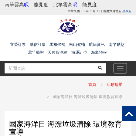
南竿雲高
呎
能見度
北竿雲高
呎
能見度
中華民國 115 年 8 月 7 日 農曆六月廿五
星期五
立榮訂票
華信訂票
馬祖候補
松山候補
航班資訊
南竿動態
北竿動態
天候監測網
海運訂位
海象預報
Toggle
navigat
首頁
活動拾景
國家海洋日 海漂垃圾清除 環境教育宣導
國家海洋日 海漂垃圾清除 環境教育
宣導