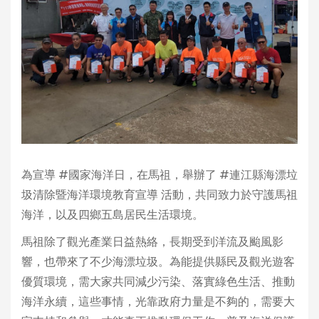
為宣導 #國家海洋日，在馬祖，舉辦了 #連江縣海漂垃
圾清除暨海洋環境教育宣導 活動，共同致力於守護馬祖
海洋，以及四鄉五島居民生活環境。
馬祖除了觀光產業日益熱絡，長期受到洋流及颱風影
響，也帶來了不少海漂垃圾。為能提供縣民及觀光遊客
優質環境，需大家共同減少污染、落實綠色生活、推動
海洋永續，這些事情，光靠政府力量是不夠的，需要大