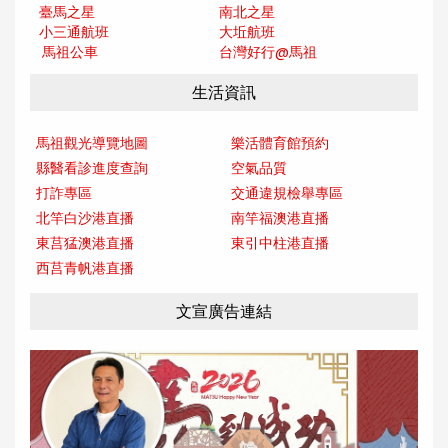
臺馬之星
南北之星
小三通航班
大坵航班
馬祖公車
台灣好行@馬
祖
生活資訊
馬祖觀光導覽地圖
樂活體育館預約
縣醫看診進度查詢
空氣品質
打詐專區
交通違規檢舉專區
北竿白沙港直播
南竿福澳港直播
東莒猛澳港直播
東引中柱港直播
西莒青帆港直播
文宣廣告連結