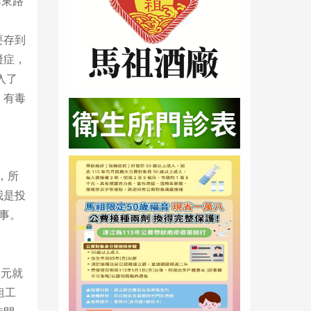
孝東路
要存到
礙症，
入了
、有毒
，所
我是投
事。
2元就
粗工