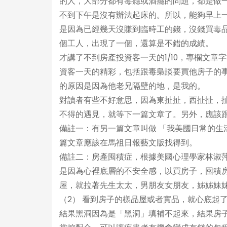
的人，大部分都有毒癮或酒癮的問題，都是做
不到下午是沒有辦法起床的。所以，能夠早上
是因為已經幾天沒賺到臨時工的錢，沒錢買毒
個工人，出現了一個，還算是不錯的成績。
才講了不到房產投資客一天的1/10，專欄文章
資客一天的精彩，包括跟毒梟談要買他房子的
的原因是因為他老兄隔壁的地，是我的。
對讀者有些不好意思，因為東扯扯，西扯扯，
不得的遇見，就等下一篇文章了。另外，應該
備註一：有另一篇文章叫做 「我美國日常的
篇文章應該在馬祖日報藝文版找得到。
備註二：房產囤積症，根據美國心理學家林淑
是因為心裡底層的不安全感，以買房子，囤積房
屋，就拉著先生太太，男朋友女朋友，姊姊妹
（2） 看到房子的樣品屋或者實品，就心底起
結果黑洞因為是「黑洞」填補不起來，結果房