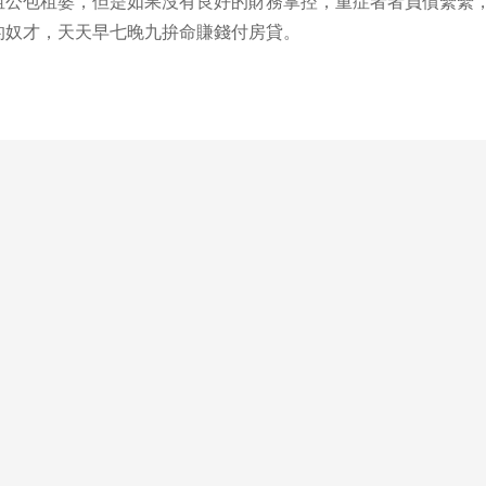
租公包租婆，但是如果沒有良好的財務掌控，重症者者負債纍纍
的奴才，天天早七晚九拚命賺錢付房貸。