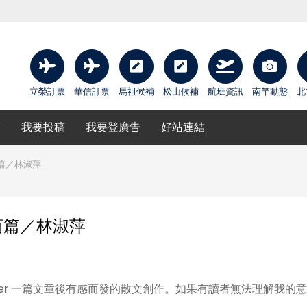
立榮訂票
華信訂票
馬祖候補
松山候補
航班資訊
南竿動態
北
庫
我要投稿
我要登廣告
好站連結
篇／林淑萍
商篇／林淑萍
orker 一篇文章後有感而發的散文創作。如果有讀者無法理解我的