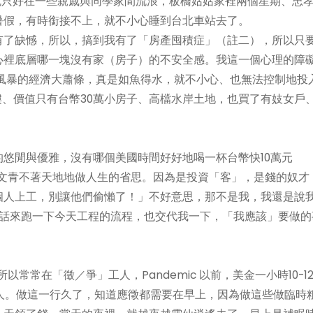
，就只好在一些親戚與同學家間流浪，板橋姑姑家裡兩個星期、忠
暑假，有時銜接不上，就不小心睡到台北車站去了。
有了缺憾，所以，搞到我有了「房產囤積症」（註二），所以只
心裡底層哪一塊沒有家（房子）的不安全感。我這一個心理的障
貸風暴的經濟大蕭條，真是如魚得水，就不小心、也無法控制地投
樓、價值只有台幣30萬小房子、高檔水岸土地，也買了有妓女戶
悠閒與優雅，沒有哪個美國時間好好地喝一杯台幣快10萬元
後再文青不著天地地做人生的省思。因為是投資「客」，是錢的奴才
個人上工，別讓他們偷懶了！」不好意思，那不是我，我還是說
電話來跑一下今天工程的流程，也交代我一下，「我應該」要做的
。
去，所以常常在「徵／爭」工人，Pandemic 以前，美金一小時10-1
人。做這一行久了，知道應徵都需要在早上，因為做這些做臨時