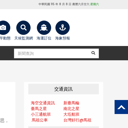
中華民國 115 年 8 月 8 日 農曆六月廿六
星期六
竿動態
天候監測網
海運訂位
海象預報
交通資訊
海空交通資訊
新臺馬輪
臺馬之星
南北之星
小三通航班
大坵航班
馬祖公車
台灣好行@馬
祖
意思，