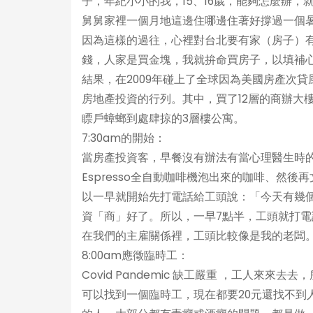
子，年紀小小的我，15、16歲，能夠怎麼辦
舅舅家裡一個月地這邊住哪邊住著好撐過一個
因為這樣的過往，心裡對台北要有家（房子）
錢，人家是買金塊，我就拚命買房子，以填補
結果，在2009年碰上了全球因為美國房產次
房地產投資的行列。其中，買了12層的商辦大
瞟戶蟑螂到處肆掠的3層樓公寓。
7:30am的開始：
當房產投資客，早餐沒有辦法有當心理醫生時的
Espresso全自動咖啡機泡出來的咖啡、然
以一早就開始先打電話給工頭說：「今天有幾
資「商」好了。所以，一早7點半，工頭就打
在我們的主雇關係裡，工頭比較像是我的老闆
8:00am應徵臨時工：
Covid Pandemic 缺工嚴重 ，工人來來去
可以找到一個臨時工，現在都要20元還找不到