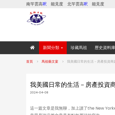
南竿雲高
呎
能見度
北竿雲高
呎
能見度
新聞分類
珍藏馬祖
歷史資料
首頁
馬祖藝文宴
我美國日常的生活－房產投資商
我美國日常的生活－房產投資
2024-04-08
這一篇文章是我無聊，加上讀了the New Y