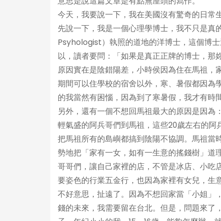
意思是說這篇文章是有點無厘頭的寫作。
今天，我要說一下，我在美國沒有驚奇的日常
先說一下，我是一個心理學博士，我不只是真的有
Psyhologist）執照的道地的洋博士，這個博士還
以，讀者要問：「如果是真正正牌的博士，那
原因實在是陰錯陽差，小時侯因為住在馬祖，家
期間可以住學校的宿舍以外，寒、暑假都因為
的我當然有困惱，因為到了寒暑假，我才有時
另外，還有一個不想回馬祖最大的原因是因為
輕氣盛的阿兵哥們到馬祖，這些20歲左右的阿
把馬祖所有的島嶼都搞到陰陽不協調。馬祖當
勢地把「家有一女，如有一生意的搖錢樹」道
哥哥們，讓自己家裡的店，不管是冰店、小吃
要姿色的行業五金行，也因為家裡有女兒，生
不好意思，扯遠了。因為不想回家當「小姐」
錢的未來，我需要留在台北。但是，問題來了