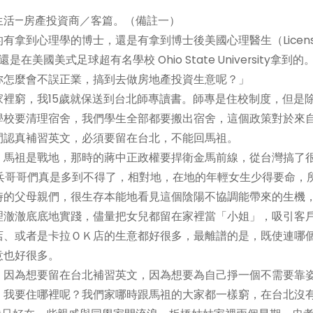
生活—房產投資商／客篇。（備註一）
拿到心理學的博士，還是有拿到博士後美國心理醫生（Licens
是在美國美式足球超有名學校 Ohio State University拿到的
妳怎麼會不誤正業，搞到去做房地產投資生意呢？」
裡窮，我15歲就保送到台北師專讀書。師專是住校制度，但是
學校要清理宿舍，我們學生全部都要搬出宿舍，這個政策對於來
間認真補習英文，必須要留在台北，不能回馬祖。
：馬祖是戰地，那時的蔣中正政權要捍衛金馬前線，從台灣搞了
兵哥哥們真是多到不得了，相對地，在地的年輕女生少得要命，
時的父母親們，很生存本能地看見這個陰陽不協調能帶來的生機
理澈澈底底地實踐，儘量把女兒都留在家裡當「小姐」，吸引客
店、或者是卡拉ＯＫ店的生意都好很多，最離譜的是，既使連哪
意也好很多。
，因為想要留在台北補習英文，因為想要為自己掙一個不需要靠
，我要住哪裡呢？我們家哪時跟馬祖的大家都一樣窮，在台北沒