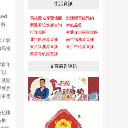
生活資訊
ed
馬祖觀光導覽地圖
樂活體育館預約
。所
縣醫看診進度查詢
空氣品質
打詐專區
交通違規檢舉專區
北竿白沙港直播
南竿福澳港直播
除了學
東莒猛澳港直播
東引中柱港直播
自馬祖
西莒青帆港直播
很多年
文宣廣告連結
所以
，就順
戶阿兵
個不需
姿色賺
有房