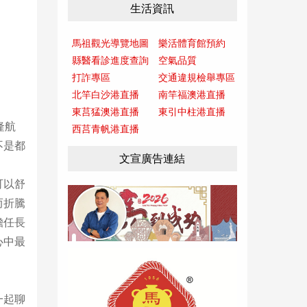
生活資訊
馬祖觀光導覽地圖
樂活體育館預約
縣醫看診進度查詢
空氣品質
打詐專區
交通違規檢舉專區
北竿白沙港直播
南竿福澳港直播
東莒猛澳港直播
東引中柱港直播
隆航
西莒青帆港直播
不是都
文宣廣告連結
可以舒
而折騰
擔任長
心中最
一起聊