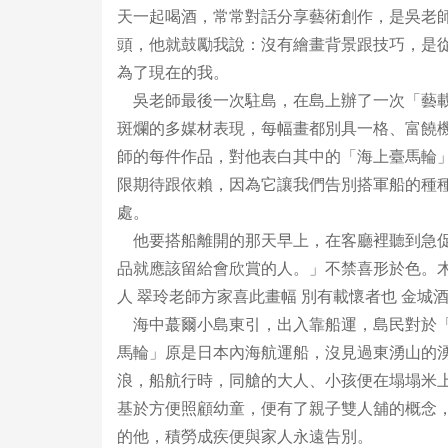
天一起喝酒，常常對話分享藝術創作，是吳老
頭，他就鼓勵我說：沒有繪畫背景跟技巧，是
為了現在的我。
吳老師最後一次駐島，在島上辦了一次「藝載
斑爛的多媒材表現，每幅畫都別具一格、富饒
師的每件作品，對他表白其中的「海上臺馬輪
限期待跟依賴，因為它讓我們告別搭軍船的種
處。
他要搭船離開的那天早上，在客廳裡聽到急促
品就應該留給會欣賞的人。」不禁喜形於色。木
人 翠玲老師方家喜此畫幅 別有載懷者也 金城
海中蕞爾小島東引，出入靠船運，島民對於「
馬輪」原是日本內海航運船，沒見過東湧山的
浪，船航行時，同艙的大人、小孩便在塌塌米
基於方便照顧幼童，便有了親子雙人舖的概念
的他，積勞成疾便與家人永遠告別。