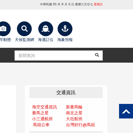
中華民國 115 年 8 月 9 日 農曆六月廿七
星期日
竿動態
天候監測網
海運訂位
海象預報
交通資訊
海空交通資訊
新臺馬輪
臺馬之星
南北之星
小三通航班
大坵航班
馬祖公車
台灣好行@馬
祖