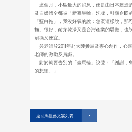
這個月，小島最大的消息，便是由日本建造的
及自媒體全都被「新臺馬輪」洗版，引頸企盼
「藍白拖」，我沒好氣的說：怎麼這樣說，那
拖」很好，耐穿乾淨又是台灣產業的驕傲，也
耐操又便宜。
吳老師於2011年赴大陸參展及專心創作，心
老師的激勵及賞識。
對於就要告別的「臺馬輪」說聲：「謝謝，島
的想望。」
返回馬祖藝文宴列表