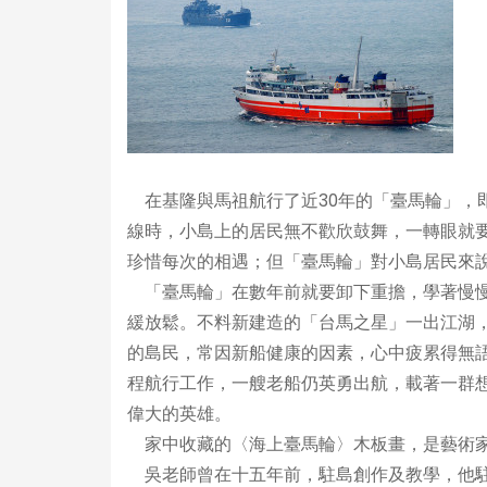
在基隆與馬祖航行了近30年的「臺馬輪」，
線時，小島上的居民無不歡欣鼓舞，一轉眼就
珍惜每次的相遇；但「臺馬輪」對小島居民來
「臺馬輪」在數年前就要卸下重擔，學著慢慢
緩放鬆。不料新建造的「台馬之星」一出江湖
的島民，常因新船健康的因素，心中疲累得無
程航行工作，一艘老船仍英勇出航，載著一群
偉大的英雄。
家中收藏的〈海上臺馬輪〉木板畫，是藝術
吳老師曾在十五年前，駐島創作及教學，他駐