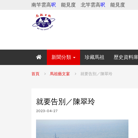
南竿雲高
呎
能見度
北竿雲高
呎
能見度
新聞分類
珍藏馬祖
歷史資料
首頁
馬祖藝文宴
就要告別／陳翠玲
就要告別／陳翠玲
2023-04-27