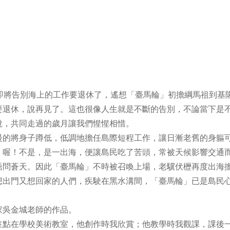
即將告別海上的工作要退休了，遙想「臺馬輪」初擔綱馬祖到基
要退休，說再見了。這也很像人生就是不斷的告別，不論當下是
說，共同走過的歲月讓我們惺惺相惜。
的將身子蹲低，低調地擔任島際短程工作，讓日漸老舊的身軀
，喔！不是，是一出海，便讓島民吃了苦頭，常被天候影響交通
語問蒼天。因此「臺馬輪」不時被召喚上場，老驥伏櫪再度出海
想出門又想回家的人們，疾駛在黑水溝間，「臺馬輪」已是島民
家吳金城老師的作品。
點在學校美術教室，他創作時我欣賞；他教學時我觀課，課後