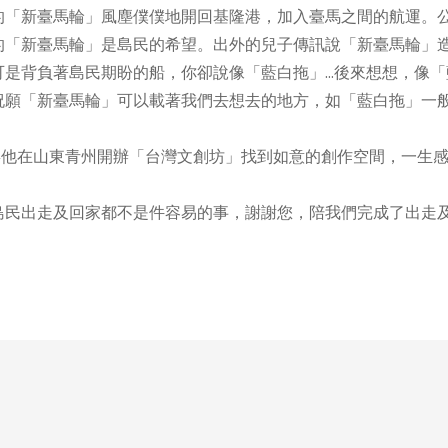
「新臺馬輪」風塵僕僕地開回基隆港，加入臺馬之間的航運。
的「新臺馬輪」是島民的希望。出外的兒子傳訊說「新臺馬輪」
可是背負著島民期盼的船，你卻說像「藍白拖」…後來想想，像「
祝願「新臺馬輪」可以載著我們去想去的地方，如「藍白拖」一
喜他在山東青州開辦「台灣文創坊」找到如意的創作空間，一生
民出走及回家都不是件容易的事，謝謝您，陪我們完成了出走