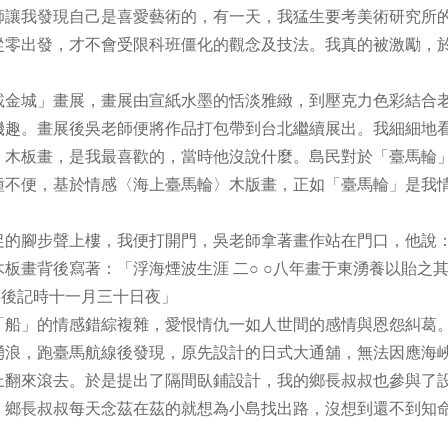
師讓我發現自己是喜愛藝術的，有一天，我猛生要考美術研究所
從零出發，才不會受限科班僵化的觀念及技法。我真的被激勵，
金城」畫展，畫展由宣紙水墨的恬淡雅緻，到壓克力色彩結合
機趣。畫展後吳老師便將作品打包帶到台北繼續展出。我細細地
」木板畫，是我最喜歡的，當時他沒說什麼。島民對於「臺馬輪
種不便，基於情感〈海上臺馬輪〉木版畫，正如「臺馬輪」是我
的腳步聲上樓，我便打開門，吳老師拿著畫作站在門口，他說
板畫背後寫著：「浮海煙波生涯 二○ ○八年畫于東湧養以貽之
酒後記時十一月三十日夜」
船」的情感錯綜複雜，愛恨情仇一如人世間的感情與恩怨糾葛
湧浪，跑臺馬航線後發現，原先設計的日式大通舖，無法因應海
上翻來滾去。於是提出了隔間臥鋪設計，我的鄉長叔叔也參與了
，鄉長叔叔每天念茲在茲的就想為小島找出路，沒想到還不到知