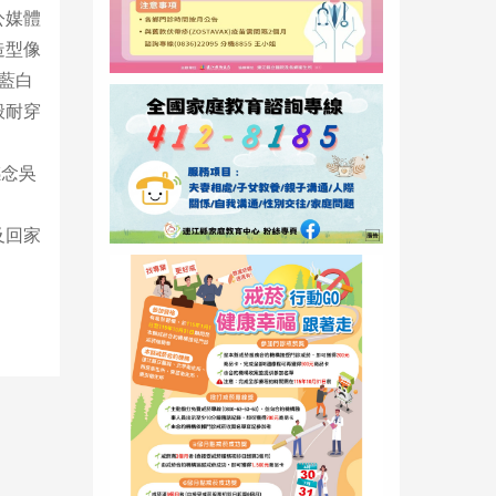
公媒體
造型像
藍白
般耐穿
感念吳
及回家