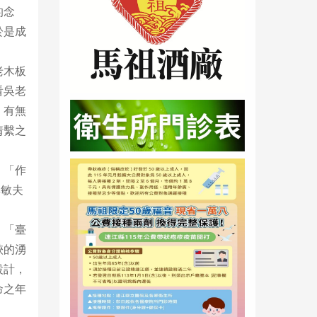
的念
於是成
老木板
看吳老
」有無
情繫之
：「作
其敏夫
。「臺
峽的湧
設計，
命之年