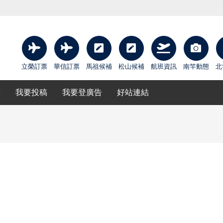
立榮訂票
華信訂票
馬祖候補
松山候補
航班資訊
南竿動態
北
庫
我要投稿
我要登廣告
好站連結