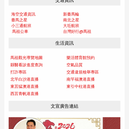
交通資訊
海空交通資訊
新臺馬輪
臺馬之星
南北之星
小三通航班
大坵航班
馬祖公車
台灣好行@馬
祖
生活資訊
馬祖觀光導覽地圖
樂活體育館預約
縣醫看診進度查詢
空氣品質
打詐專區
交通違規檢舉專區
北竿白沙港直播
南竿福澳港直播
東莒猛澳港直播
東引中柱港直播
西莒青帆港直播
文宣廣告連結