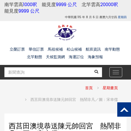
南竿雲高
1000呎
能見度
9999 公尺
北竿雲高
20000呎
能見度
9999 公尺
中華民國 115 年 8 月 6 日 農曆六月廿四
星期四
立榮訂票
華信訂票
馬祖候補
松山候補
航班資訊
南竿動態
北竿動態
天候監測網
海運訂位
海象預報
Toggle
navigat
首頁
星期畫頁
西莒田澳境恭送陳元帥回宮 熱鬧非凡／圖：宋幸儒
西莒田澳境恭送陳元帥回宮 熱鬧非