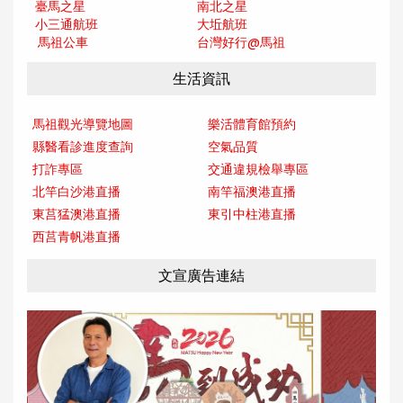
臺馬之星
南北之星
小三通航班
大坵航班
馬祖公車
台灣好行@馬
祖
生活資訊
馬祖觀光導覽地圖
樂活體育館預約
縣醫看診進度查詢
空氣品質
打詐專區
交通違規檢舉專區
北竿白沙港直播
南竿福澳港直播
東莒猛澳港直播
東引中柱港直播
西莒青帆港直播
文宣廣告連結