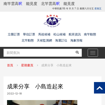
南竿雲高
呎
能見度
北竿雲高
呎
能見度
中華民國 115 年 8 月 7 日 農曆六月廿五
星期五
立榮訂票
華信訂票
馬祖候補
松山候補
航班資訊
南竿動態
北竿動態
天候監測網
海運訂位
海象預報
Toggle
navigat
首頁
星期畫頁
成果分享 小島造起來
成果分享 小島造起來
2022-12-18