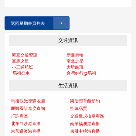
返回星期畫頁列表
交通資訊
海空交通資訊
新臺馬輪
臺馬之星
南北之星
小三通航班
大坵航班
馬祖公車
台灣好行@馬
祖
生活資訊
馬祖觀光導覽地圖
樂活體育館預約
縣醫看診進度查詢
空氣品質
打詐專區
交通違規檢舉專區
北竿白沙港直播
南竿福澳港直播
東莒猛澳港直播
東引中柱港直播