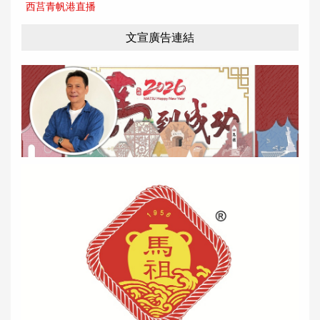
西莒青帆港直播
文宣廣告連結