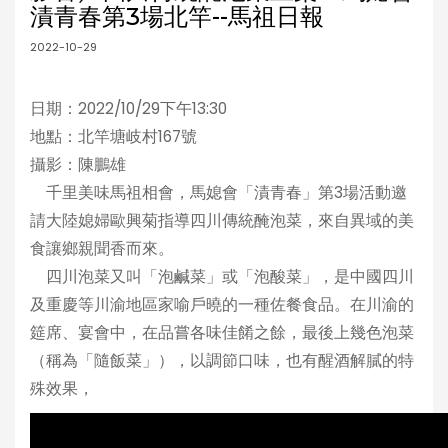
漬青春第3場北竿--馬祖日報
2022-10-29
日期：2022/10/29下午13:30
地點：北竿塘岐村167號
攝影：陳鵬雄
千里美味馬祖相會，馬媳會「漬青春」第3場活動邀
請大陸媳婦歐興菊指導四川傳統醃泡菜，來自異域的美
食讓鄉親聞香而來。
四川泡菜又叫「泡鹹菜」或「泡酸菜」，是中國四川
及重慶等川渝地區家喻戶曉的一種佐餐食品。在川渝的
筵席、宴會中，在品嘗各味佳餚之餘，最後上幾色泡菜
（稱為「隨飯菜」），以調節口味，也有醒酒解膩的特
殊效果，