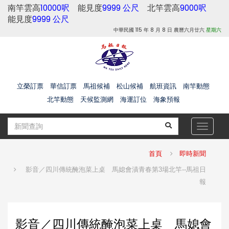
南竿雲高
10000呎
能見度
9999 公尺
北竿雲高
9000呎
能見度
9999 公尺
中華民國 115 年 8 月 8 日 農曆六月廿六
星期六
立榮訂票
華信訂票
馬祖候補
松山候補
航班資訊
南竿動態
北竿動態
天候監測網
海運訂位
海象預報
Toggle
navigat
首頁
即時新聞
影音／四川傳統醃泡菜上桌 馬媳會漬青春第3場北竿--馬祖日
報
影音／四川傳統醃泡菜上桌 馬媳會