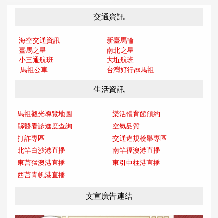
交通資訊
海空交通資訊
新臺馬輪
臺馬之星
南北之星
小三通航班
大坵航班
馬祖公車
台灣好行@馬
祖
生活資訊
馬祖觀光導覽地圖
樂活體育館預約
縣醫看診進度查詢
空氣品質
打詐專區
交通違規檢舉專區
北竿白沙港直播
南竿福澳港直播
東莒猛澳港直播
東引中柱港直播
西莒青帆港直播
文宣廣告連結