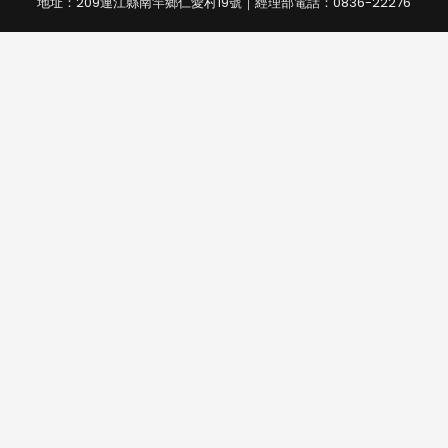
地址：209連江縣南竿鄉仁愛村19號｜經理部電話：0836-22276