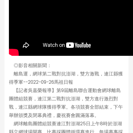
◎影音相關新聞：
離島運，網球第二戰對抗澎湖，雙方激戰，連江縣獲
得季軍--2022-09-26馬祖日報
【記者吳嘉榮報導】第9屆離島聯合運動會網球離島
團體組競賽，連江第二戰對抗澎湖，雙方進行激烈對
戰，連江縣網球隊獲得季軍。各項競賽全部結束，下午
舉辦頒獎及閉幕典禮，慶祝賽會圓滿落幕。
網球離島團體組競賽連江對澎湖25日上午8時於澎湖
縣立網球場開賽，比賽採團體循環賽進行，每場賽事採