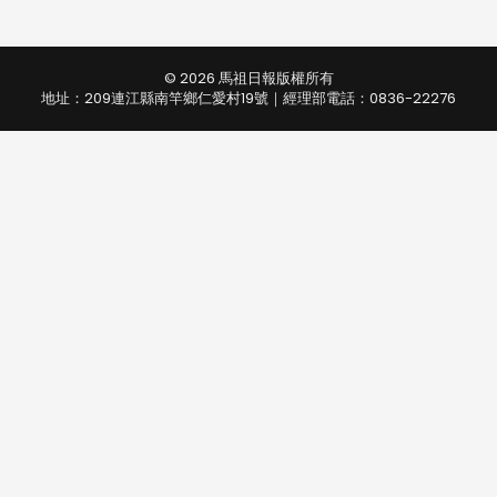
© 2026 馬祖日報版權所有
地址：209連江縣南竿鄉仁愛村19號｜經理部電話：0836-22276