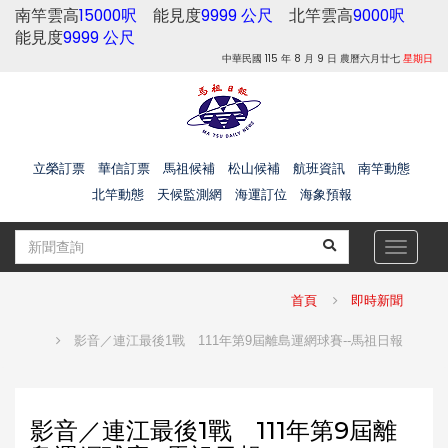
南竿雲高
15000呎
能見度
9999 公尺
北竿雲高
9000呎
能見度
9999 公尺
中華民國 115 年 8 月 9 日 農曆六月廿七
星期日
立榮訂票
華信訂票
馬祖候補
松山候補
航班資訊
南竿動態
北竿動態
天候監測網
海運訂位
海象預報
Toggle
navigat
首頁
即時新聞
影音／連江最後1戰 111年第9屆離島運網球賽--馬祖日報
影音／連江最後1戰 111年第9屆離