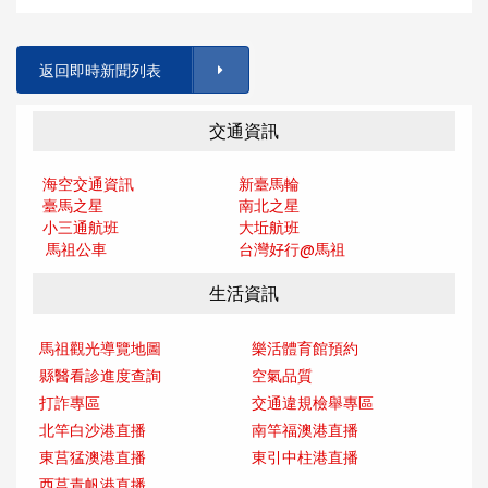
返回即時新聞列表
交通資訊
海空交通資訊
新臺馬輪
臺馬之星
南北之星
小三通航班
大坵航班
馬祖公車
台灣好行@馬
祖
生活資訊
馬祖觀光導覽地圖
樂活體育館預約
縣醫看診進度查詢
空氣品質
打詐專區
交通違規檢舉專區
北竿白沙港直播
南竿福澳港直播
東莒猛澳港直播
東引中柱港直播
西莒青帆港直播