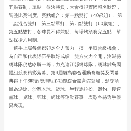
五點賽制，單點一盤決勝負，大會得視實際報名狀況，
調整比賽制度。賽點組合：第一點雙打（40歲組）、第
二點混合雙打、第三點單打、第四點雙打（50歲組）、
第五點雙打，各球員不得兼點。每場均須賽完五點，單
點採搶六局制。
選手上場每個都卯足全力奮力一搏，爭取晉級機會，
為自己和代表隊伍爭取好成績，雙方火力全開，澎湖縣
網球隊仍然略勝一籌，力克連江縣網球隊，網球離島團
體組競賽精彩落幕。第9屆離島聯合運動會頒獎及閉幕
典禮下午3時於澎湖縣多功能綜合體育館登場，頒獎項
目為游泳、沙灘木球、籃球、半程馬拉松、磯釣、慢速
壘球、桌球、羽球、網球等運動賽事，表彰各縣選手優
異表現。