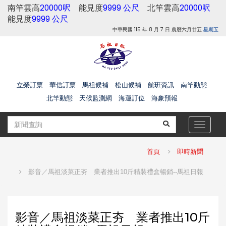
南竿雲高
20000呎
能見度
9999 公尺
北竿雲高
20000呎
能見度
9999 公尺
中華民國 115 年 8 月 7 日 農曆六月廿五
星期五
立榮訂票
華信訂票
馬祖候補
松山候補
航班資訊
南竿動態
北竿動態
天候監測網
海運訂位
海象預報
Toggle
navigat
首頁
即時新聞
影音／馬祖淡菜正夯 業者推出10斤精裝禮盒暢銷--馬祖日報
影音／馬祖淡菜正夯 業者推出10斤