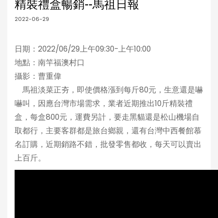
精裝禮盒暢銷--馬祖日報
2022-06-29
日期：2022/06/29上午09:30-上午10:00
地點：南竿福澳村口
攝影：曹重偉
馬祖淡菜正夯，即使價格漲到每斤80元，生意還是嚇
嚇叫，因應台灣市場需求，業者近期推出10斤精裝禮
盒，每盒800元，運費另計，要走黑貓還是松山機場自
取都行，主要客群都是旅台鄉親，還有台灣中西餐館慕
名訂購，近期銷路不錯，批發零售都收，每天可以賣出
上百斤。