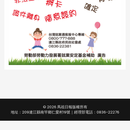
© 2026 馬祖日報版權所有
地址：209連江縣南竿鄉仁愛村19號｜經理部電話：0836-22276