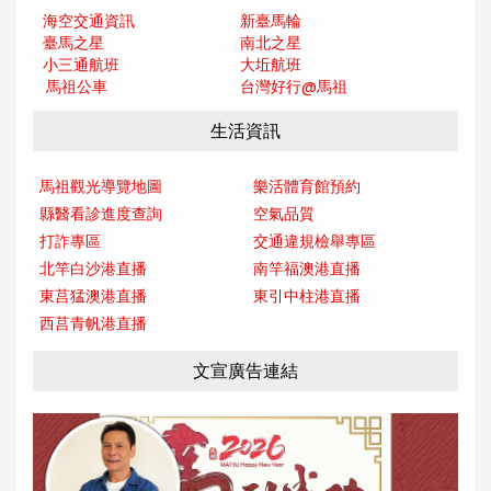
海空交通資訊
新臺馬輪
臺馬之星
南北之星
小三通航班
大坵航班
馬祖公車
台灣好行@馬
祖
生活資訊
馬祖觀光導覽地圖
樂活體育館預約
縣醫看診進度查詢
空氣品質
打詐專區
交通違規檢舉專區
北竿白沙港直播
南竿福澳港直播
東莒猛澳港直播
東引中柱港直播
西莒青帆港直播
文宣廣告連結