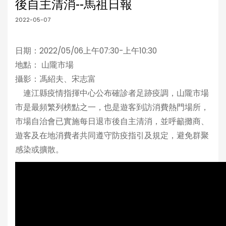
後自主清消--馬祖日報
2022-05-07
日期：2022/05/06上午07:30-上午10:30
地點： 山隴市場
攝影：馮紹夫、宋志富
連江縣疫情指揮中心公布確診者足跡疫調，山隴市場
市是最頻繁列榜點之一，也是遊客到訪消費熱門場所，
市場自治會已實施每日退市後自主清消，並呼籲攤商、
遊客及在地消費者共同遵守防疫指引及規定，避免群聚
感染或擴散。