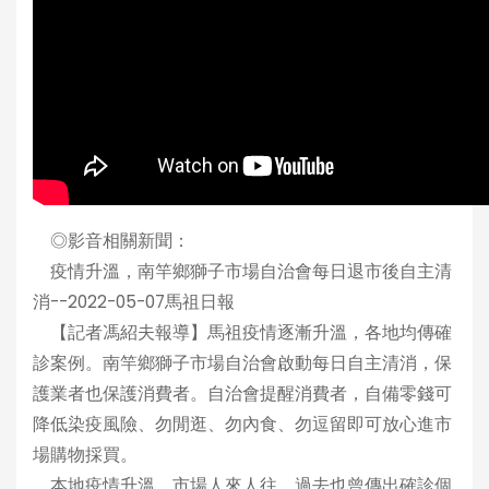
◎影音相關新聞：
疫情升溫，南竿鄉獅子市場自治會每日退市後自主清
消--2022-05-07馬祖日報
【記者馮紹夫報導】馬祖疫情逐漸升溫，各地均傳確
診案例。南竿鄉獅子市場自治會啟動每日自主清消，保
護業者也保護消費者。自治會提醒消費者，自備零錢可
降低染疫風險、勿閒逛、勿內食、勿逗留即可放心進市
場購物採買。
本地疫情升溫，市場人來人往，過去也曾傳出確診個