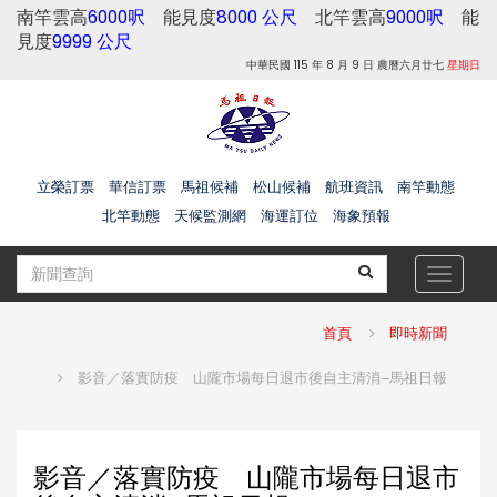
南竿雲高
6000呎
能見度
8000 公尺
北竿雲高
9000呎
能
見度
9999 公尺
中華民國 115 年 8 月 9 日 農曆六月廿七
星期日
立榮訂票
華信訂票
馬祖候補
松山候補
航班資訊
南竿動態
北竿動態
天候監測網
海運訂位
海象預報
Toggle
navigat
首頁
即時新聞
影音／落實防疫 山隴市場每日退市後自主清消--馬祖日報
影音／落實防疫 山隴市場每日退市