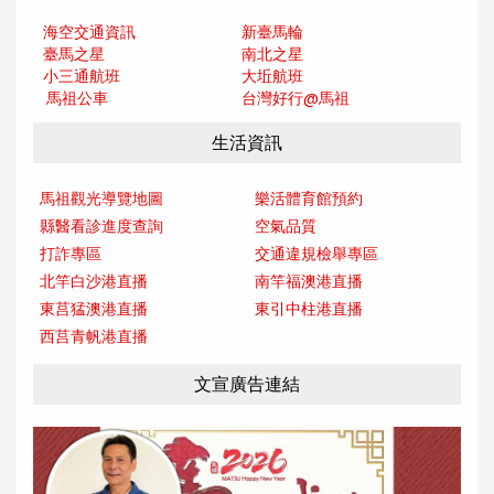
海空交通資訊
新臺馬輪
臺馬之星
南北之星
小三通航班
大坵航班
馬祖公車
台灣好行@馬
祖
生活資訊
馬祖觀光導覽地圖
樂活體育館預約
縣醫看診進度查詢
空氣品質
打詐專區
交通違規檢舉專區
北竿白沙港直播
南竿福澳港直播
東莒猛澳港直播
東引中柱港直播
西莒青帆港直播
文宣廣告連結