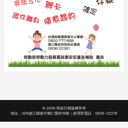
© 2026 馬祖日報版權所有
地址：209連江縣南竿鄉仁愛村19號｜經理部電話：0836-22276