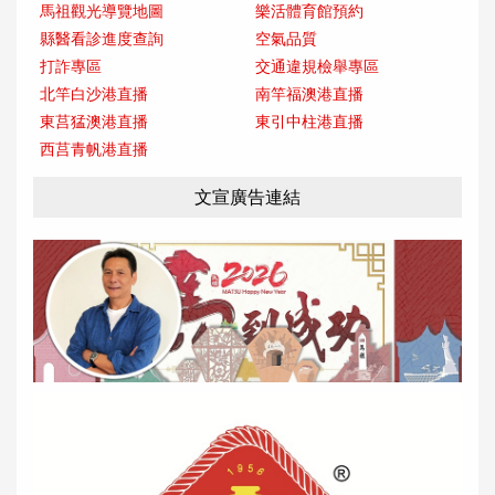
馬祖觀光導覽地圖
樂活體育館預約
縣醫看診進度查詢
空氣品質
打詐專區
交通違規檢舉專區
北竿白沙港直播
南竿福澳港直播
東莒猛澳港直播
東引中柱港直播
西莒青帆港直播
文宣廣告連結