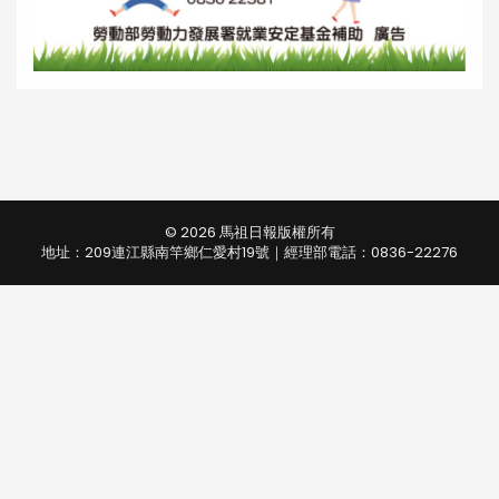
© 2026 馬祖日報版權所有
地址：209連江縣南竿鄉仁愛村19號｜經理部電話：0836-22276