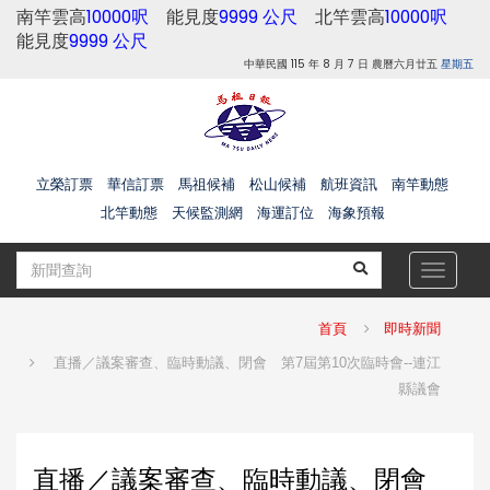
南竿雲高
10000呎
能見度
9999 公尺
北竿雲高
10000呎
能見度
9999 公尺
中華民國 115 年 8 月 7 日 農曆六月廿五
星期五
立榮訂票
華信訂票
馬祖候補
松山候補
航班資訊
南竿動態
北竿動態
天候監測網
海運訂位
海象預報
Toggle
navigat
首頁
即時新聞
直播／議案審查、臨時動議、閉會 第7屆第10次臨時會--連江
縣議會
直播／議案審查、臨時動議、閉會