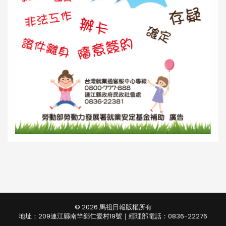
© 2026 馬祖日報版權所有
地址：209連江縣南竿鄉仁愛村19號｜經理部電話：0836-22276