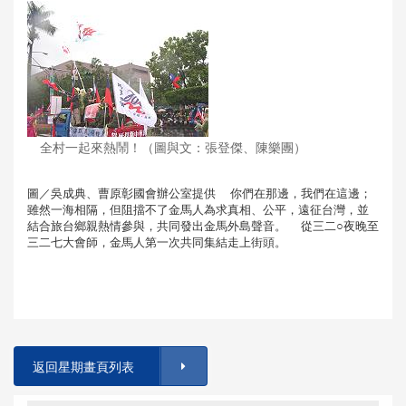
全村一起來熱鬧！（圖與文：張登傑、陳樂團）
圖／吳成典、曹原彰國會辦公室提供 你們在那邊，我們在這邊；
雖然一海相隔，但阻擋不了金馬人為求真相、公平，遠征台灣，並
結合旅台鄉親熱情參與，共同發出金馬外島聲音。 從三二○夜晚至
三二七大會師，金馬人第一次共同集結走上街頭。
返回星期畫頁列表