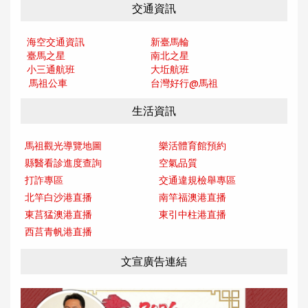
交通資訊
海空交通資訊
新臺馬輪
臺馬之星
南北之星
小三通航班
大坵航班
馬祖公車
台灣好行@馬
祖
生活資訊
馬祖觀光導覽地圖
樂活體育館預約
縣醫看診進度查詢
空氣品質
打詐專區
交通違規檢舉專區
北竿白沙港直播
南竿福澳港直播
東莒猛澳港直播
東引中柱港直播
西莒青帆港直播
文宣廣告連結