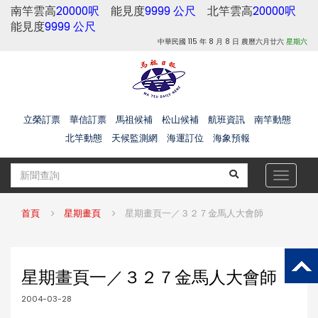
南竿雲高
20000呎
能見度
9999 公尺
北竿雲高
20000呎
能見度
9999 公尺
中華民國 115 年 8 月 8 日 農曆六月廿六
星期六
立榮訂票
華信訂票
馬祖候補
松山候補
航班資訊
南竿動態
北竿動態
天候監測網
海運訂位
海象預報
Toggle
navigat
首頁
星期畫頁
星期畫頁一／３２７金馬人大會師
星期畫頁一／３２７金馬人大會師
2004-03-28