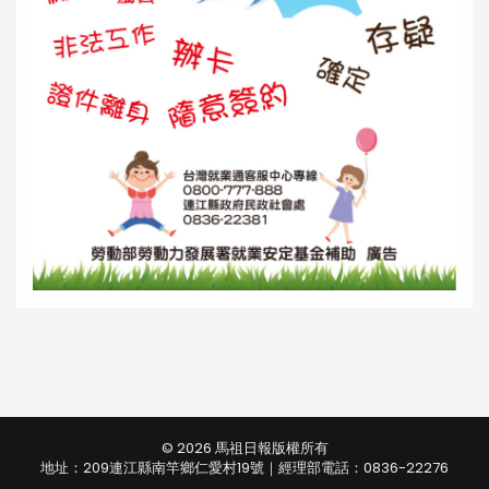
© 2026 馬祖日報版權所有
地址：209連江縣南竿鄉仁愛村19號｜經理部電話：0836-22276