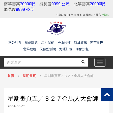
南竿雲高
20000呎
能見度
9999 公尺
北竿雲高
20000呎
能見度
9999 公尺
中華民國 115 年 8 月 8 日 農曆六月廿六
星期六
立榮訂票
華信訂票
馬祖候補
松山候補
航班資訊
南竿動態
北竿動態
天候監測網
海運訂位
海象預報
Toggle
navigat
首頁
星期畫頁
星期畫頁五／３２７金馬人大會師
星期畫頁五／３２７金馬人大會師
2004-03-28