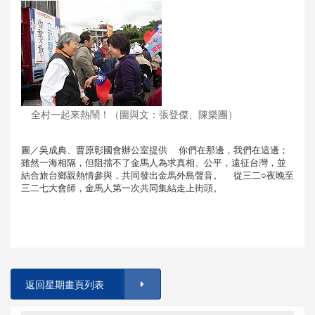
全村一起來熱鬧！（圖與文：張登傑、陳樂團）
圖／吳成典、曹原彰國會辦公室提供 你們在那邊，我們在這邊；
雖然一海相隔，但阻擋不了金馬人為求真相、公平，遠征台灣，並
結合旅台鄉親熱情參與，共同發出金馬外島聲音。 從三二○夜晚至
三二七大會師，金馬人第一次共同集結走上街頭。
返回星期畫頁列表