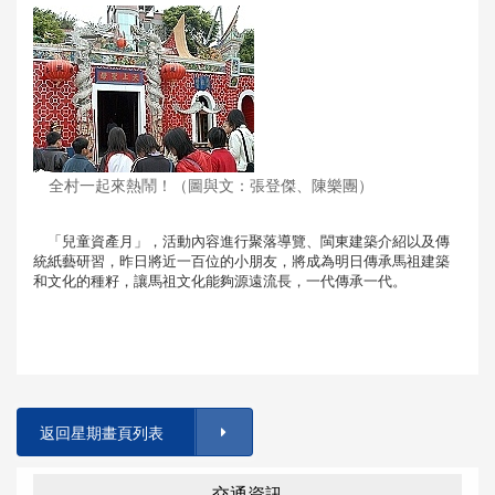
全村一起來熱鬧！（圖與文：張登傑、陳樂團）
「兒童資產月」，活動內容進行聚落導覽、閩東建築介紹以及傳
統紙藝研習，昨日將近一百位的小朋友，將成為明日傳承馬祖建築
和文化的種籽，讓馬祖文化能夠源遠流長，一代傳承一代。
返回星期畫頁列表
交通資訊