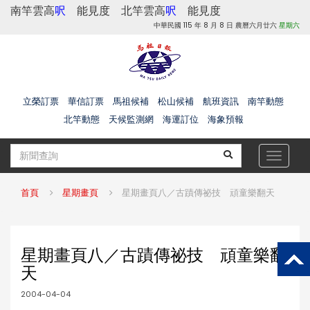
南竿雲高
呎
能見度
北竿雲高
呎
能見度
中華民國 115 年 8 月 8 日 農曆六月廿六
星期六
立榮訂票
華信訂票
馬祖候補
松山候補
航班資訊
南竿動態
北竿動態
天候監測網
海運訂位
海象預報
Toggle
navigat
首頁
星期畫頁
星期畫頁八／古蹟傳祕技 頑童樂翻天
星期畫頁八／古蹟傳祕技 頑童樂翻
天
2004-04-04