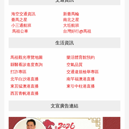
海空交通資訊
新臺馬輪
臺馬之星
南北之星
小三通航班
大坵航班
馬祖公車
台灣好行@馬
祖
生活資訊
馬祖觀光導覽地圖
樂活體育館預約
縣醫看診進度查詢
空氣品質
打詐專區
交通違規檢舉專區
北竿白沙港直播
南竿福澳港直播
東莒猛澳港直播
東引中柱港直播
西莒青帆港直播
文宣廣告連結