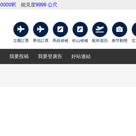
20000呎
能見度
9999 公尺
立榮訂票
華信訂票
馬祖候補
松山候補
航班資訊
南竿動態
北
庫
我要投稿
我要登廣告
好站連結