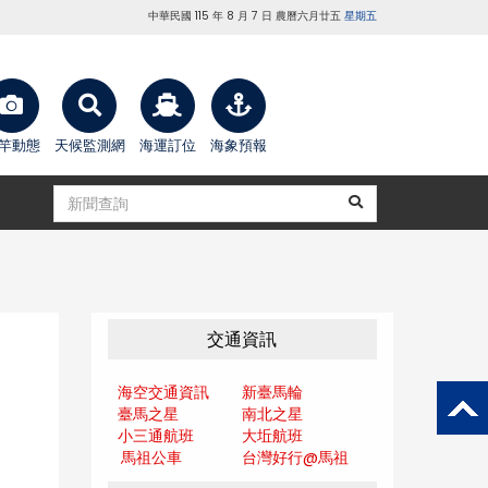
中華民國 115 年 8 月 7 日 農曆六月廿五
星期五
竿動態
天候監測網
海運訂位
海象預報
交通資訊
海空交通資訊
新臺馬輪
臺馬之星
南北之星
小三通航班
大坵航班
馬祖公車
台灣好行@馬
祖