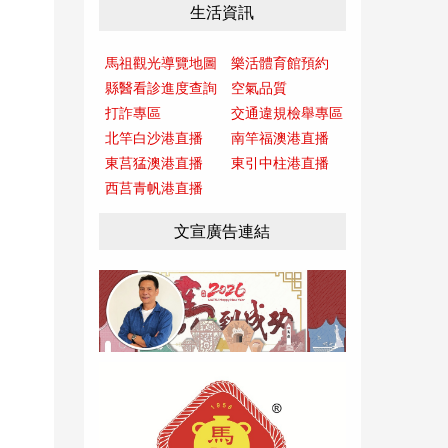
生活資訊
馬祖觀光導覽地圖
樂活體育館預約
縣醫看診進度查詢
空氣品質
打詐專區
交通違規檢舉專區
北竿白沙港直播
南竿福澳港直播
東莒猛澳港直播
東引中柱港直播
西莒青帆港直播
文宣廣告連結