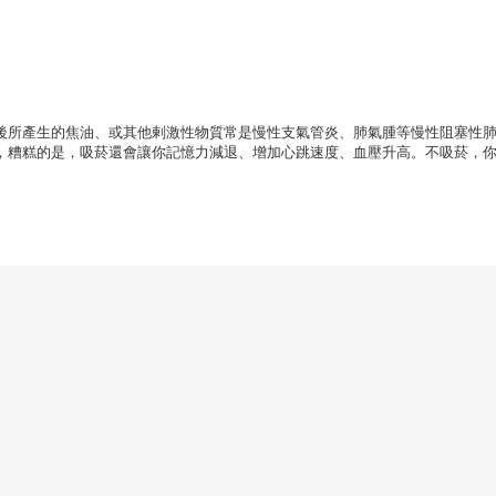
所產生的焦油、或其他剌激性物質常是慢性支氣管炎、肺氣腫等慢性阻塞性
，糟糕的是，吸菸還會讓你記憶力減退、增加心跳速度、血壓升高。不吸菸，