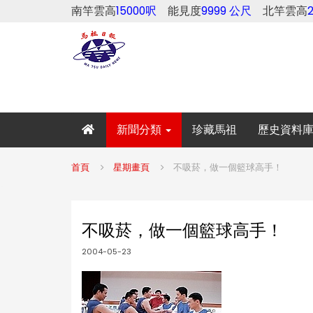
南竿雲高
15000呎
能見度
9999 公尺
北竿雲高
新聞分類
珍藏馬祖
歷史資料
首頁
星期畫頁
不吸菸，做一個籃球高手！
不吸菸，做一個籃球高手！
2004-05-23