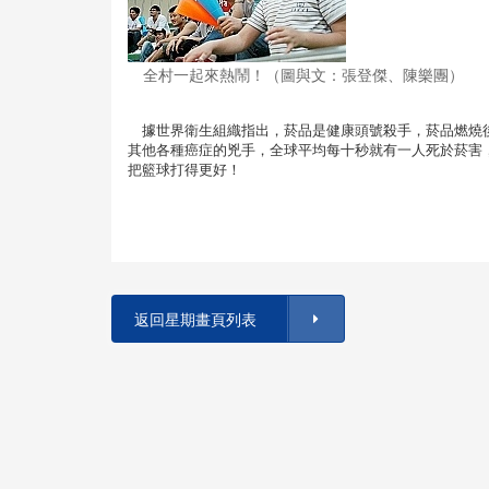
全村一起來熱鬧！（圖與文：張登傑、陳樂團）
據世界衛生組織指出，菸品是健康頭號殺手，菸品燃燒後
其他各種癌症的兇手，全球平均每十秒就有一人死於菸害
把籃球打得更好！
返回星期畫頁列表