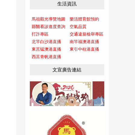
生活資訊
馬祖觀光導覽地圖
樂活體育館預約
縣醫看診進度查詢
空氣品質
打詐專區
交通違規檢舉專區
北竿白沙港直播
南竿福澳港直播
東莒猛澳港直播
東引中柱港直播
西莒青帆港直播
文宣廣告連結