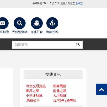
中華民國 115 年 8 月 7 日 農曆六月廿五
星期五
竿動態
天候監測網
海運訂位
海象預報
交通資訊
海空交通資訊
新臺馬輪
臺馬之星
南北之星
小三通航班
大坵航班
馬祖公車
台灣好行@馬
祖