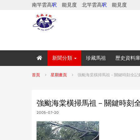
南竿雲高
呎
能見度
北竿雲高
呎
能見度
新聞分類
珍藏馬祖
歷史資料
首頁
星期畫頁
強颱海棠橫掃馬祖－關鍵時刻全記
強颱海棠橫掃馬祖－關鍵時刻
2005-07-20