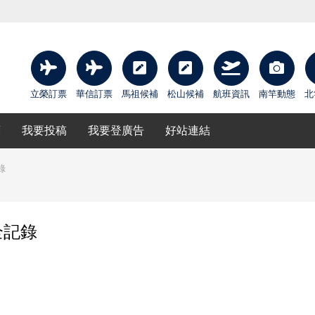
立榮訂票
華信訂票
馬祖候補
松山候補
航班資訊
南竿動態
北
庫
我要投稿
我要登廣告
好站連結
錄
全記錄