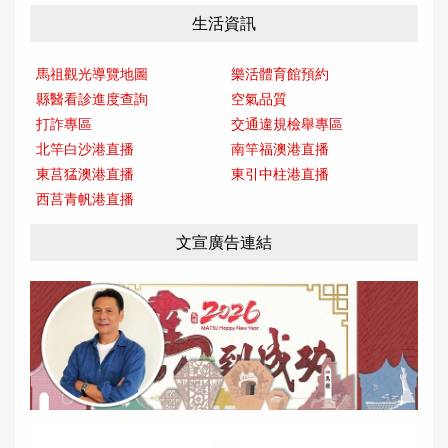
生活資訊
馬祖觀光導覽地圖
樂活體育館預約
縣醫看診進度查詢
空氣品質
打詐專區
交通違規檢舉專區
北竿白沙港直播
南竿福澳港直播
東莒猛澳港直播
東引中柱港直播
西莒青帆港直播
文宣廣告連結