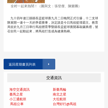
全村一起來熱鬧！（圖與文：張登傑、陳樂團）
九十四年連江縣縣長盃籃球賽九月二日晚間正式引爆，十二支球
隊展開一連十一天的爭霸賽事，決定誰是今日馬祖籃壇霸主。教育
局並於九月三日舉行馬祖體育季暨縣長盃籃球賽開幕敲鑼典禮，號
召全民一起動起來，將馬祖打造成為健康島嶼。
返回星期畫頁列表
交通資訊
海空交通資訊
新臺馬輪
臺馬之星
南北之星
小三通航班
大坵航班
馬祖公車
台灣好行@馬
祖