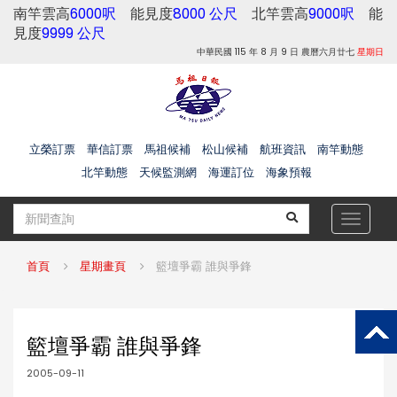
南竿雲高
6000呎
能見度
8000 公尺
北竿雲高
9000呎
能
見度
9999 公尺
中華民國 115 年 8 月 9 日 農曆六月廿七
星期日
立榮訂票
華信訂票
馬祖候補
松山候補
航班資訊
南竿動態
北竿動態
天候監測網
海運訂位
海象預報
Toggle
navigat
首頁
星期畫頁
籃壇爭霸 誰與爭鋒
籃壇爭霸 誰與爭鋒
2005-09-11