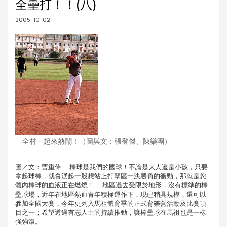
全壘打！！(八)
2005-10-02
全村一起來熱鬧！（圖與文：張登傑、陳樂團）
圖／文：曹重偉 棒球是我們的國球！不論是大人還是小孩，只要
拿起球棒，就會湧起一股想站上打擊區一決勝負的衝勁，那就是您
體內棒球的血液正在燃燒！ 地區過去受限於地形，沒有標準的棒
壘球場，近年在地區熱血青年積極運作下，現已稍具規模，還可以
參加全國大賽，今年更列入馬祖體育季的正式育樂營活動及比賽項
目之一；希望透過有志人士的持續推動，讓棒壘球在馬祖也是一樣
強強滾。