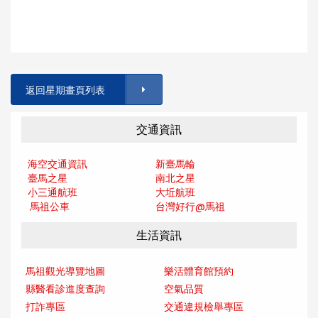
返回星期畫頁列表
交通資訊
海空交通資訊
新臺馬輪
臺馬之星
南北之星
小三通航班
大坵航班
馬祖公車
台灣好行@馬
祖
生活資訊
馬祖觀光導覽地圖
樂活體育館預約
縣醫看診進度查詢
空氣品質
打詐專區
交通違規檢舉專區