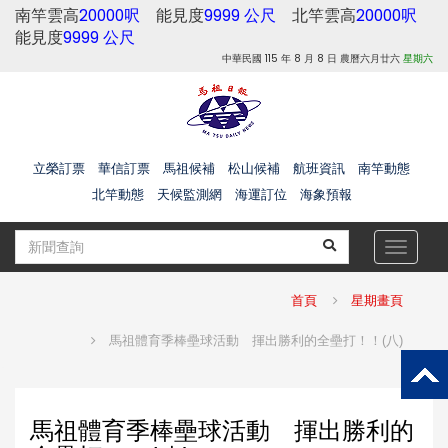
南竿雲高
20000呎
能見度
9999 公尺
北竿雲高
20000呎
能見度
9999 公尺
中華民國 115 年 8 月 8 日 農曆六月廿六
星期六
立榮訂票
華信訂票
馬祖候補
松山候補
航班資訊
南竿動態
北竿動態
天候監測網
海運訂位
海象預報
Toggle
navigat
首頁
星期畫頁
馬祖體育季棒壘球活動 揮出勝利的全壘打！！(八)
馬祖體育季棒壘球活動 揮出勝利的