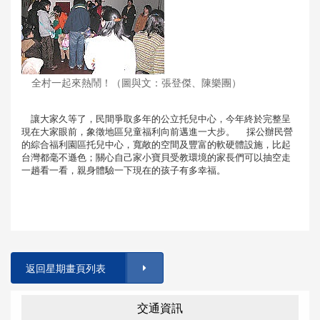
全村一起來熱鬧！（圖與文：張登傑、陳樂團）
讓大家久等了，民間爭取多年的公立托兒中心，今年終於完整呈
現在大家眼前，象徵地區兒童福利向前邁進一大步。 採公辦民營
的綜合福利園區托兒中心，寬敞的空間及豐富的軟硬體設施，比起
台灣都毫不遜色；關心自己家小寶貝受教環境的家長們可以抽空走
一趟看一看，親身體驗一下現在的孩子有多幸福。
返回星期畫頁列表
交通資訊