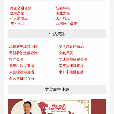
海空交通資訊
新臺馬輪
臺馬之星
南北之星
小三通航班
大坵航班
馬祖公車
台灣好行@馬
祖
生活資訊
馬祖觀光導覽地圖
樂活體育館預約
縣醫看診進度查詢
空氣品質
打詐專區
交通違規檢舉專區
北竿白沙港直播
南竿福澳港直播
東莒猛澳港直播
東引中柱港直播
西莒青帆港直播
文宣廣告連結