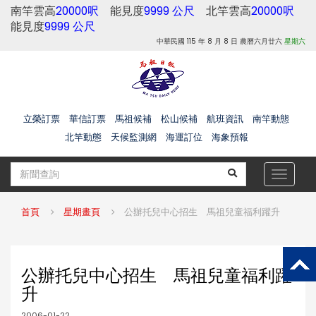
南竿雲高
20000呎
能見度
9999 公尺
北竿雲高
20000呎
能見度
9999 公尺
中華民國 115 年 8 月 8 日 農曆六月廿六
星期六
立榮訂票
華信訂票
馬祖候補
松山候補
航班資訊
南竿動態
北竿動態
天候監測網
海運訂位
海象預報
Toggle
navigat
首頁
星期畫頁
公辦托兒中心招生 馬祖兒童福利躍升
公辦托兒中心招生 馬祖兒童福利躍
升
2006-01-22