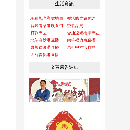
生活資訊
馬祖觀光導覽地圖
樂活體育館預約
縣醫看診進度查詢
空氣品質
打詐專區
交通違規檢舉專區
北竿白沙港直播
南竿福澳港直播
東莒猛澳港直播
東引中柱港直播
西莒青帆港直播
文宣廣告連結