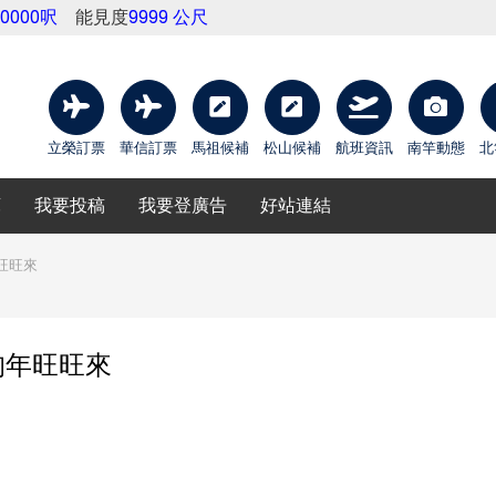
10000呎
能見度
9999 公尺
立榮訂票
華信訂票
馬祖候補
松山候補
航班資訊
南竿動態
北
庫
我要投稿
我要登廣告
好站連結
旺旺來
狗年旺旺來