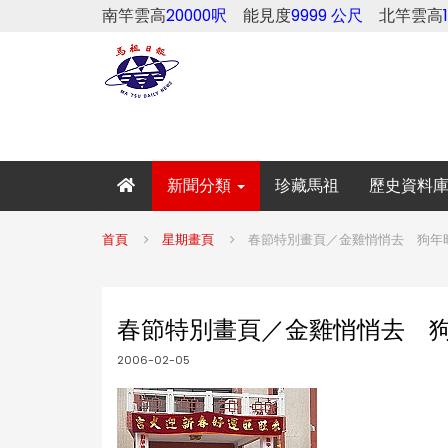
南竿雲高
20000呎
能見度
9999 公尺
北竿雲高
新聞分類
珍藏馬祖
歷史資料
首頁
星期畫頁
春節特別畫頁／金雞悄悄去 狗年
春節特別畫頁／金雞悄悄去 
2006-02-05