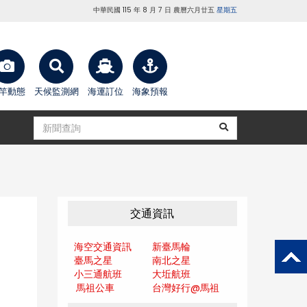
中華民國 115 年 8 月 7 日 農曆六月廿五
星期五
竿動態
天候監測網
海運訂位
海象預報
交通資訊
海空交通資訊
新臺馬輪
臺馬之星
南北之星
小三通航班
大坵航班
馬祖公車
台灣好行@馬
祖