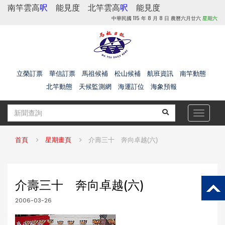
南竿雲高
呎
能見度
北竿雲高
呎
能見度
中華民國 115 年 8 月 8 日 農曆六月廿六
星期六
立榮訂票
華信訂票
馬祖候補
松山候補
航班資訊
南竿動態
北竿動態
天候監測網
海運訂位
海象預報
Toggle
navigat
首頁
星期畫頁
介壽三十 奔向卓越(六)
介壽三十 奔向卓越(六)
2006-03-26