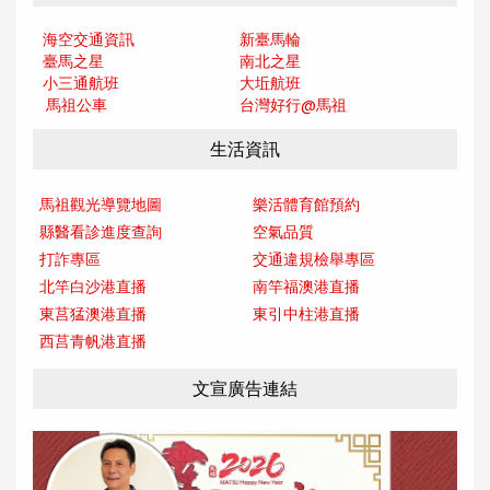
海空交通資訊
新臺馬輪
臺馬之星
南北之星
小三通航班
大坵航班
馬祖公車
台灣好行@馬
祖
生活資訊
馬祖觀光導覽地圖
樂活體育館預約
縣醫看診進度查詢
空氣品質
打詐專區
交通違規檢舉專區
北竿白沙港直播
南竿福澳港直播
東莒猛澳港直播
東引中柱港直播
西莒青帆港直播
文宣廣告連結