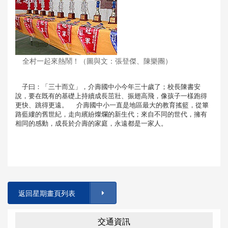
全村一起來熱鬧！（圖與文：張登傑、陳樂團）
子曰：「三十而立」，介壽國中小今年三十歲了；校長陳書安
說，要在既有的基礎上持續成長茁壯、振翅高飛，像孩子一樣跑得
更快、跳得更遠。 介壽國中小一直是地區最大的教育搖籃，從篳
路藍縷的舊世紀，走向繽紛燦爛的新生代；來自不同的世代，擁有
相同的感動，成長於介壽的家庭，永遠都是一家人。
返回星期畫頁列表
交通資訊