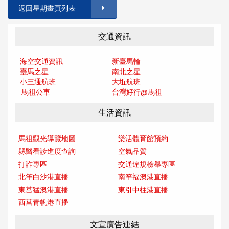
返回星期畫頁列表
交通資訊
海空交通資訊
新臺馬輪
臺馬之星
南北之星
小三通航班
大坵航班
馬祖公車
台灣好行@馬
祖
生活資訊
馬祖觀光導覽地圖
樂活體育館預約
縣醫看診進度查詢
空氣品質
打詐專區
交通違規檢舉專區
北竿白沙港直播
南竿福澳港直播
東莒猛澳港直播
東引中柱港直播
西莒青帆港直播
文宣廣告連結