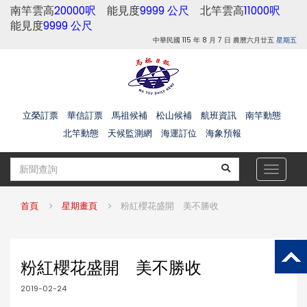
南竿雲高
20000呎
能見度
9999 公尺
北竿雲高
11000呎
能見度
9999 公尺
中華民國 115 年 8 月 7 日 農曆六月廿五
星期五
立榮訂票
華信訂票
馬祖候補
松山候補
航班資訊
南竿動態
北竿動態
天候監測網
海運訂位
海象預報
Toggle
navigat
首頁
星期畫頁
粉紅櫻花盛開 美不勝收
粉紅櫻花盛開 美不勝收
2019-02-24