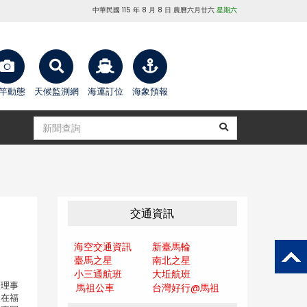
中華民國 115 年 8 月 8 日 農曆六月廿六
星期六
竿動態
天候監測網
海運訂位
海象預報
交通資訊
海空交通資訊
新臺馬輪
臺馬之星
南北之星
小三通航班
大坵航班
務理事
馬祖公車
台灣好行@馬
祖
天在福