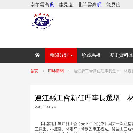
南竿雲高
呎
能見度
北竿雲高
呎
能見度
新聞分類
珍藏馬祖
歷史資料
首頁
即時新聞
連江縣工會新任理事長選舉 林慶
連江縣工會新任理事長選舉 
2003-03-26
【本報訊】連江縣工會今天上午召開第廿屆第一次理監事
王祥生、林慶官、林爾平；常務監事王禮光。隨後由三名