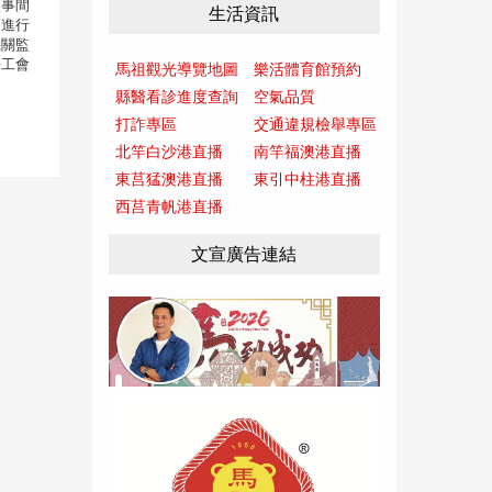
監事間
生活資訊
即進行
機關監
任工會
馬祖觀光導覽地圖
樂活體育館預約
縣醫看診進度查詢
空氣品質
打詐專區
交通違規檢舉專區
北竿白沙港直播
南竿福澳港直播
東莒猛澳港直播
東引中柱港直播
西莒青帆港直播
文宣廣告連結