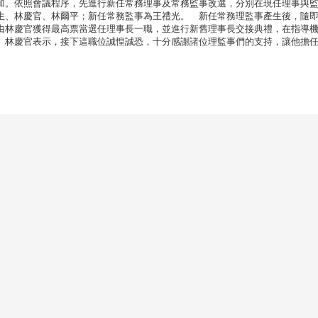
加。依照會議程序，先進行新任常務理事及常務監事改選，分別在現任理事與
生、林慶官、林爾平；新任常務監事為王禮光。 新任常務理監事產生後，隨
由林慶官獲得最高票當選任理事長一職，並進行新舊理事長交接典禮，在指導
。林慶官表示，接下這職位誠惶誠恐，十分感謝諸位理監事們的支持，讓他擔
。