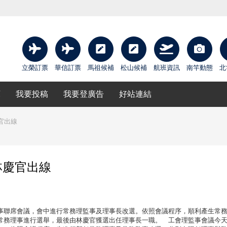
立榮訂票
華信訂票
馬祖候補
松山候補
航班資訊
南竿動態
北
庫
我要投稿
我要登廣告
好站連結
官出線
林慶官出線
聯席會議，會中進行常務理監事及理事長改選。依照會議程序，順利產生常
常務理事進行選舉，最後由林慶官獲選出任理事長一職。 工會理監事會議今