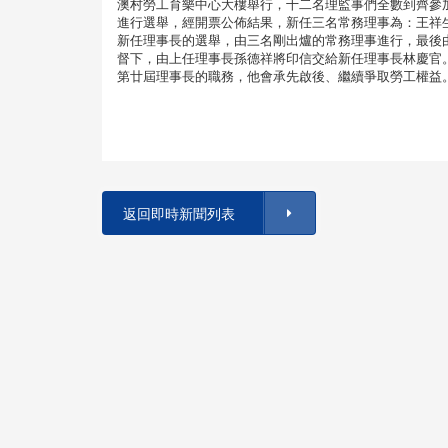
澳村勞工育樂中心大樓舉行，十二名理監事們全數到齊參
進行選舉，經開票公佈結果，新任三名常務理事為：王祥
新任理事長的選舉，由三名剛出爐的常務理事進行，最後
督下，由上任理事長孫德祥將印信交給新任理事長林慶官
第廿屆理事長的職務，他會承先啟後、繼續爭取勞工權益
返回即時新聞列表