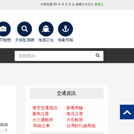
中華民國 115 年 8 月 8 日 農曆六月廿六
星期六
竿動態
天候監測網
海運訂位
海象預報
交通資訊
海空交通資訊
新臺馬輪
臺馬之星
南北之星
小三通航班
大坵航班
馬航線
馬祖公車
台灣好行@馬
祖
：○