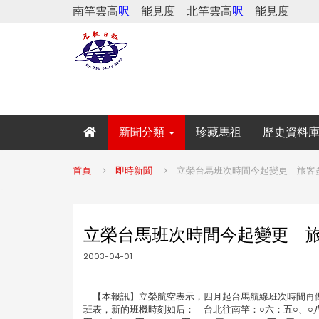
南竿雲高
呎
能見度
北竿雲高
呎
能見度
新聞分類
珍藏馬祖
歷史資料
首頁
即時新聞
立榮台馬班次時間今起變更 旅客
立榮台馬班次時間今起變更 
2003-04-01
【本報訊】立榮航空表示，四月起台馬航線班次時間再做
班表，新的班機時刻如后： 台北往南竿：○六：五○、○八