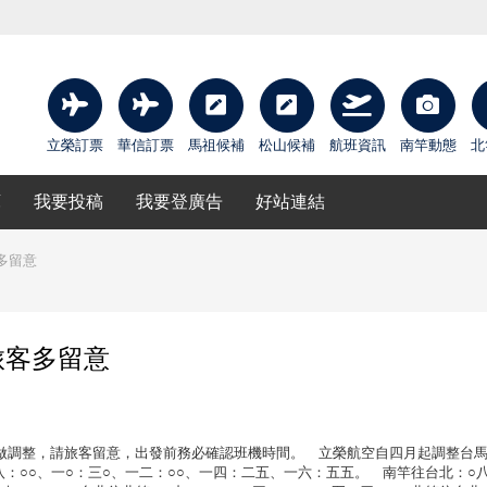
立榮訂票
華信訂票
馬祖候補
松山候補
航班資訊
南竿動態
北
庫
我要投稿
我要登廣告
好站連結
多留意
旅客多留意
調整，請旅客留意，出發前務必確認班機時間。 立榮航空自四月起調整台
：○○、一○：三○、一二：○○、一四：二五、一六：五五。 南竿往台北：○八