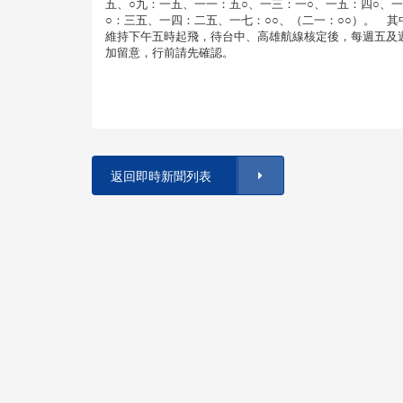
五、○九：一五、一一：五○、一三：一○、一五：四○、
○：三五、一四：二五、一七：○○、（二一：○○）。 
維持下午五時起飛，待台中、高雄航線核定後，每週五及
加留意，行前請先確認。
返回即時新聞列表