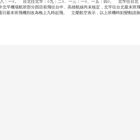
一八：一○。 台北往北竿：○九：二○、一三：一○、一五：四○。 北竿往台北
其中北竿機場航班部分因目前飛往台中、高雄航線尚未核定，北竿往台北最末班
週日最末班飛機則改為晚上九時起飛。 立榮航空表示，以上班機時刻變動請