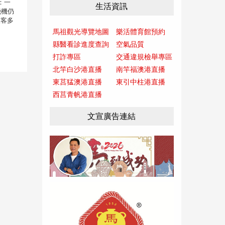
：一
生活資訊
飛機仍
旅客多
馬祖觀光導覽地圖
樂活體育館預約
縣醫看診進度查詢
空氣品質
打詐專區
交通違規檢舉專區
北竿白沙港直播
南竿福澳港直播
東莒猛澳港直播
東引中柱港直播
西莒青帆港直播
文宣廣告連結