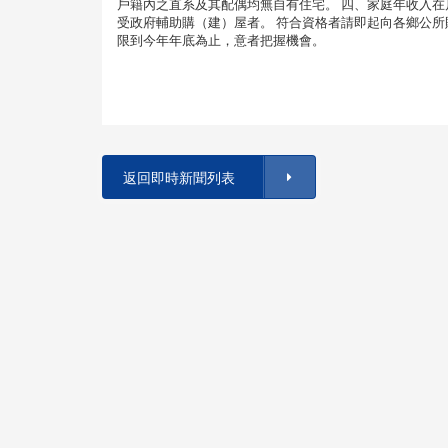
戶籍內之直系及其配偶均無自有住宅。 四、家庭年收入在
受政府輔助購（建）屋者。 符合資格者請即起向各鄉公所財經
限到今年年底為止，意者把握機會。
返回即時新聞列表