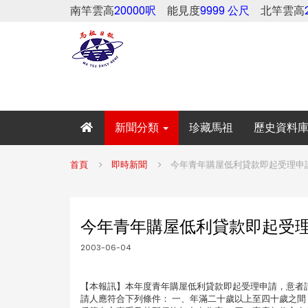
南竿雲高
20000呎
能見度
9999 公尺
北竿雲高
新聞分類
珍藏馬祖
歷史資料
首頁
即時新聞
今年青年購屋低利貸款即起受理申
今年青年購屋低利貸款即起受
2003-06-04
【本報訊】本年度青年購屋低利貸款即起受理申請，意者
請人應符合下列條件： 一、年滿二十歲以上至四十歲之間