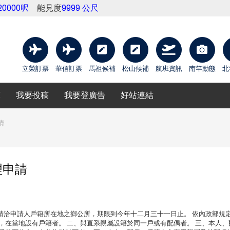
20000呎
能見度
9999 公尺
立榮訂票
華信訂票
馬祖候補
松山候補
航班資訊
南竿動態
北
庫
我要投稿
我要登廣告
好站連結
請
理申請
請洽申請人戶籍所在地之鄉公所，期限到今年十二月三十一日止。 依內政部規
，在當地設有戶籍者。 二、與直系親屬設籍於同一戶或有配偶者。 三、本人、