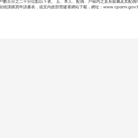
戶數百分之二十分位點以下者。 五、本人、配偶、戶籍內之直系親屬及其配偶
課購買申請書表，或至內政部營建署網站下載，網址：www.cpami.gov.