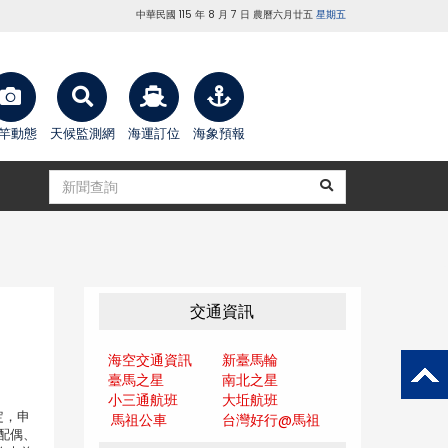
中華民國 115 年 8 月 7 日 農曆六月廿五
星期五
竿動態
天候監測網
海運訂位
海象預報
交通資訊
海空交通資訊
新臺馬輪
臺馬之星
南北之星
小三通航班
大坵航班
定，申
馬祖公車
台灣好行@馬
祖
配偶、