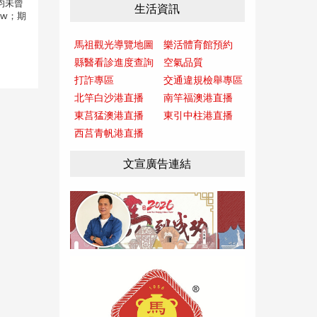
均未曾
生活資訊
tw；期
馬祖觀光導覽地圖
樂活體育館預約
縣醫看診進度查詢
空氣品質
打詐專區
交通違規檢舉專區
北竿白沙港直播
南竿福澳港直播
東莒猛澳港直播
東引中柱港直播
西莒青帆港直播
文宣廣告連結