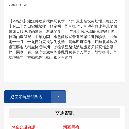
2003-10-31
【本報訊】連江縣政府環保局表示，北竿風山垃圾掩埋場工程已於
十月二十九日完成驗收，預定明年即可操作，可望有效改善北竿傳
統露天垃圾場的濃煙、惡臭問題。 北竿風山垃圾場掩埋場完工後，
日前由環保局、中華顧問、承包商駿富營造等單位進行驗收，並預
定十一月二十九日前完成缺失改善，明年即可操作。屆時北竿垃圾
處理將進入衛生掩埋時期，以往坂里後浪波垃圾露天傾棄場之濃
煙、惡臭、蟲、鼠病媒滋生等髒亂景象將走入歷史，對於提升北竿
環境衛生、推動觀光活動，都大有助益。
返回即時新聞列表
交通資訊
海空交通資訊
新臺馬輪