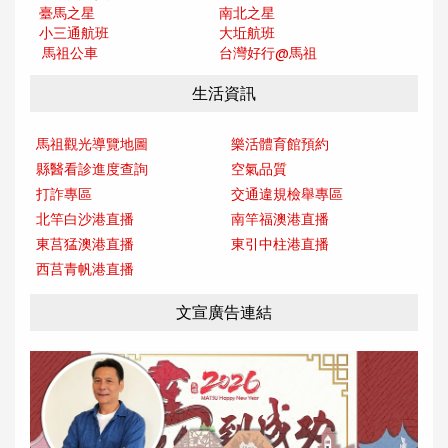
臺馬之星
南北之星
小三通航班
大坵航班
馬祖公車
台灣好行@馬
祖
生活資訊
馬祖觀光導覽地圖
樂活體育館預約
縣醫看診進度查詢
空氣品質
打詐專區
交通違規檢舉專區
北竿白沙港直播
南竿福澳港直播
東莒猛澳港直播
東引中柱港直播
西莒青帆港直播
文宣廣告連結