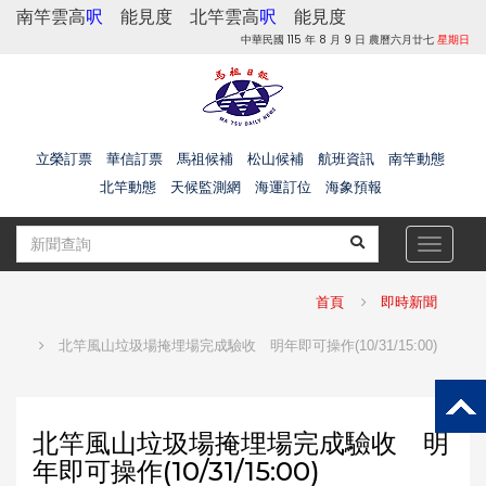
南竿雲高
呎
能見度
北竿雲高
呎
能見度
中華民國 115 年 8 月 9 日 農曆六月廿七
星期日
立榮訂票
華信訂票
馬祖候補
松山候補
航班資訊
南竿動態
北竿動態
天候監測網
海運訂位
海象預報
Toggle
navigat
首頁
即時新聞
北竿風山垃圾場掩埋場完成驗收 明年即可操作(10/31/15:00)
北竿風山垃圾場掩埋場完成驗收 明
年即可操作(10/31/15:00)