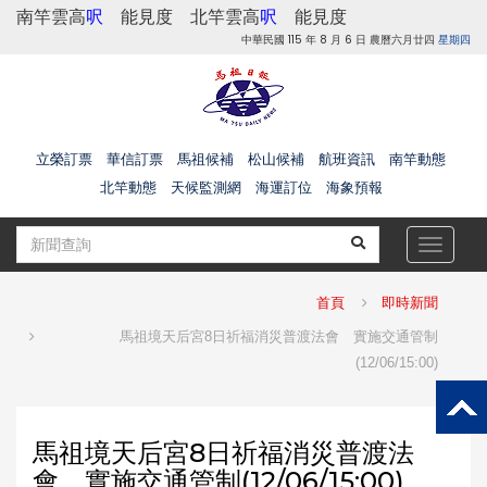
南竿雲高
呎
能見度
北竿雲高
呎
能見度
中華民國 115 年 8 月 6 日 農曆六月廿四
星期四
立榮訂票
華信訂票
馬祖候補
松山候補
航班資訊
南竿動態
北竿動態
天候監測網
海運訂位
海象預報
Toggle
navigat
首頁
即時新聞
馬祖境天后宮8日祈福消災普渡法會 實施交通管制
(12/06/15:00)
馬祖境天后宮8日祈福消災普渡法
會 實施交通管制(12/06/15:00)