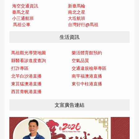
海空交通資訊
新臺馬輪
臺馬之星
南北之星
小三通航班
大坵航班
馬祖公車
台灣好行@馬
祖
生活資訊
馬祖觀光導覽地圖
樂活體育館預約
縣醫看診進度查詢
空氣品質
打詐專區
交通違規檢舉專區
北竿白沙港直播
南竿福澳港直播
東莒猛澳港直播
東引中柱港直播
西莒青帆港直播
文宣廣告連結