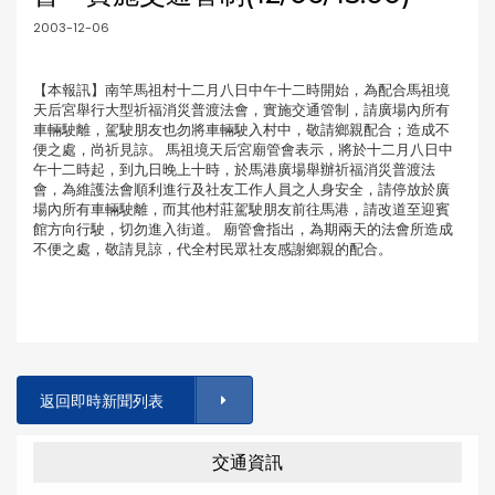
2003-12-06
【本報訊】南竿馬祖村十二月八日中午十二時開始，為配合馬祖境
天后宮舉行大型祈福消災普渡法會，實施交通管制，請廣場內所有
車輛駛離，駕駛朋友也勿將車輛駛入村中，敬請鄉親配合；造成不
便之處，尚祈見諒。 馬祖境天后宮廟管會表示，將於十二月八日中
午十二時起，到九日晚上十時，於馬港廣場舉辦祈福消災普渡法
會，為維護法會順利進行及社友工作人員之人身安全，請停放於廣
場內所有車輛駛離，而其他村莊駕駛朋友前往馬港，請改道至迎賓
館方向行駛，切勿進入街道。 廟管會指出，為期兩天的法會所造成
不便之處，敬請見諒，代全村民眾社友感謝鄉親的配合。
返回即時新聞列表
交通資訊