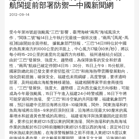
航閩提前部署防禦—中國新聞網
2012-09-14
受今年第16號超強颱風“三巴”影響，臺灣海峽“兩馬”海域風浪大
作，“閩珠二號”輪14日上午執行完最後一個班次後，“兩馬”(馬尾-馬
祖)航線開始全面停航。 據氣象部門預報，“三巴”14日11時位於中國
釣魚島東南方約1000公里的洋面上，中心風力17級(60米/秒)，將以
每小時15-20公里的速度向北偏西方向移動。 福州邊檢站介紹說，
由於“三巴”發展快、強度大、趨勢穩，為保障旅客的安全和舒適
性，“兩馬”航線已確定停開14日15：30分、15日上午9：15分航班。
國家防總此前已發文要求密切監視“三巴”和南海熱帶雲團發展動向，
強化防範措施，確保安全。福建也未雨綢繆，高度警惕，要求適時
部署、及時組織出海船隻轉移避險。 福建相關專家早前會商後指
出，“三巴”發展快、強度大、趨勢穩，正向西北偏北方向移動，可能
成為今年最強颱風，15日下午進入福建24小時警戒圈，16日下午將
可能穿過閩外漁場。 受“三巴”和冷空氣的共同影響，福建氣象部門
稱，預計福建中北部沿海將出現8∼10級陣風，閩外、閩東漁場和釣
魚島海域將出現6∼9米的巨浪到狂濤，沿海將出現最大90釐米的風
暴增水和超過黃色警戒的高潮位。 福建省海洋與漁業廳因此提前部
署，要求位於東經121.5度以東的閩東漁場、閩外漁場和釣魚島海域
作業的漁船於15日12時前撤離到東經121.5度以西的海域；原定16日12
時休漁結束的漁船，在海浪警報解除之前不得進入東經121.5度以東
的海域生產作業；此次颱風影響期間，適逢天文大潮，沿海潮位較