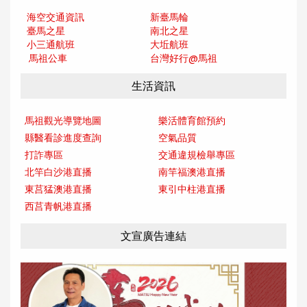
海空交通資訊
新臺馬輪
臺馬之星
南北之星
小三通航班
大坵航班
馬祖公車
台灣好行@馬
祖
生活資訊
馬祖觀光導覽地圖
樂活體育館預約
縣醫看診進度查詢
空氣品質
打詐專區
交通違規檢舉專區
北竿白沙港直播
南竿福澳港直播
東莒猛澳港直播
東引中柱港直播
西莒青帆港直播
文宣廣告連結