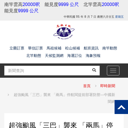
南竿雲高
20000呎
能見度
9999 公尺
北竿雲高
20000呎
能見度
9999 公尺
中華民國 115 年 8 月 7 日 農曆六月廿五
星期五
立榮訂票
華信訂票
馬祖候補
松山候補
航班資訊
南竿動態
北竿動態
天候監測網
海運訂位
海象預報
Toggle
navigat
首頁
即時新聞
超強颱風「三巴」襲來 「兩馬」停航閩提前部署防禦—中國新
聞網
超強颱風「三巴」襲來 「兩馬」停