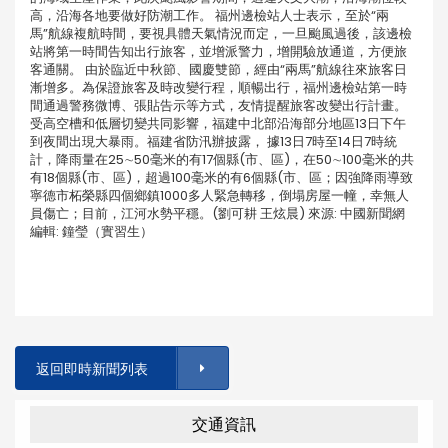
高，沿海各地要做好防潮工作。 福州邊檢站人士表示，至於“兩
馬”航線複航時間，要視具體天氣情況而定，一旦颱風過後，該邊檢
站將第一時間告知出行旅客，並增派警力，增開驗放通道，方便旅
客通關。 由於臨近中秋節、國慶雙節，經由“兩馬”航線往來旅客日
漸增多。為保證旅客及時改變行程，順暢出行，福州邊檢站第一時
間通過警務微博、張貼告示等方式，友情提醒旅客改變出行計畫。
受高空槽和低層切變共同影響，福建中北部沿海部分地區13日下午
到夜間出現大暴雨。福建省防汛辦披露， 據13日7時至14日7時統
計，降雨量在25∼50毫米的有17個縣(市、區)，在50∼100毫米的共
有18個縣(市、區)，超過100毫米的有6個縣(市、區；因強降雨導致
寧德市柘榮縣四個鄉鎮1000多人緊急轉移，倒塌房屋一幢，幸無人
員傷亡；目前，江河水勢平穩。(劉可耕 王炫晨) 來源: 中國新聞網
編輯: 鐘瑩（實習生）
返回即時新聞列表
交通資訊