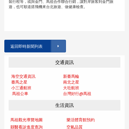
裝行程等，或與金門、馬祖合作聯合行銷，讓對岸旅客到金門旅
遊，也可順道搭飛機來台北旅遊、做健康檢查。
返回即時新聞列表
交通資訊
海空交通資訊
新臺馬輪
臺馬之星
南北之星
小三通航班
大坵航班
馬祖公車
台灣好行@馬
祖
生活資訊
馬祖觀光導覽地圖
樂活體育館預約
縣醫看診進度查詢
空氣品質