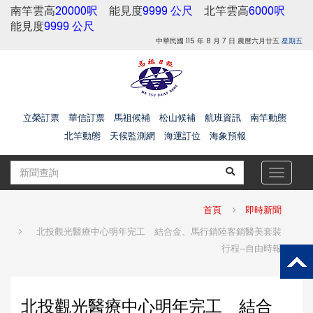
南竿雲高
20000呎
能見度
9999 公尺
北竿雲高
6000呎
能見度
9999 公尺
中華民國 115 年 8 月 7 日 農曆六月廿五
星期五
立榮訂票
華信訂票
馬祖候補
松山候補
航班資訊
南竿動態
北竿動態
天候監測網
海運訂位
海象預報
Toggle
navigat
首頁
即時新聞
北投觀光醫療中心明年完工 結合金、馬行銷陸客銷醫美套裝
行程--自由時報
北投觀光醫療中心明年完工 結合