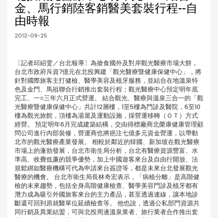
金、馬行銷陸客銷醫美套裝行程--自
由時報
2012-09-25
〔記者邱紹雯／台北報導〕為搶食國外及對岸觀光醫療市場大餅，
台北市政府斥資7億元在北投興建「觀光醫療暨健康保健中心」，將
針對國際旅客主打健檢、醫學美容及植牙服務，並結合在地溫泉特
色及金門、馬祖聯合行銷推出套裝行程；觀光醫療中心預定明年底
完工、一○三年六月正式營運。 結合觀光、醫療與溫泉三合一的「觀
光醫療暨健康保健中心」共計12層樓，1至5樓為門診及醫院，6至10
樓為觀光旅館，頂樓為湯屋及運動設施，採營運移轉（ＯＴ）方式
經營。 預定明年6月完成建築結構，交由得標廠商北榮康健康管理顧
問公司進行內部裝修，營運商也將挹注七億多元資金營運，以帶動
北市的觀光醫療產業發展。 相較於鄰近的韓國、新加坡在觀光醫療
市場上的蓬勃發展，台北市衛生局分析，台北有醫療資源豐富、水
準高、收費低廉的競爭優勢，加上中國遊客來台及自由行開放、法
規鬆綁如醫療機構可代為申請來台簽證等，都是未來台北發展觀光
醫療的機會。 台北市衛生局長林奇宏表示，「病檢分離」是高階健
檢的未來趨勢，包括全身高階健康檢查、醫學美容門診及植牙都有
潛力成為吸引外國旅客來台的主力產品，甚至透過連線，讓本地診
斷還可回到原就醫單位延續檢查等。 他也說，透過公私部門資源共
同行銷及異業結盟，可與北投周邊溫泉業者、旅行業者合作推出套