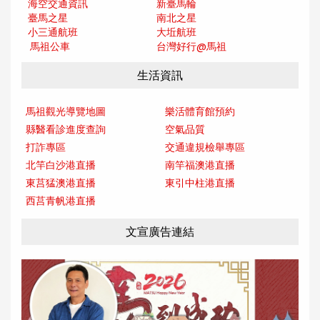
海空交通資訊
新臺馬輪
臺馬之星
南北之星
小三通航班
大坵航班
馬祖公車
台灣好行@馬
祖
生活資訊
馬祖觀光導覽地圖
樂活體育館預約
縣醫看診進度查詢
空氣品質
打詐專區
交通違規檢舉專區
北竿白沙港直播
南竿福澳港直播
東莒猛澳港直播
東引中柱港直播
西莒青帆港直播
文宣廣告連結