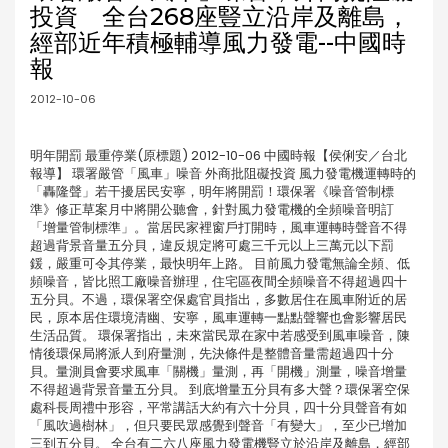
投資 全台268座豎立沿岸及離島，
經部近年積極輔導風力發電--中國時
報
2012-10-06
明年開罰 最重停業(原標題) 2012-10-06 中國時報【侯俐安／台北
報導】 環署嚴管「風車」噪音 外商批阻礙投資 風力發電機運轉時的
「轟隆聲」若干擾居民安寧，明年將開罰！環保署《噪音管制標
準》修正草案月中將開公聽會，針對風力發電機的全頻噪音明訂
「增量管制標準」。當居民家裡窗戶打開時，風車運轉時聲音不得
超過背景音量五分貝，違反規定將可處三千元以上三萬元以下罰
鍰，嚴重可令其停業，最快明年上路。 目前風力發電無論全頻、低
頻噪音，皆比照工廠噪音辦理，住宅區夜間全頻噪音不得超過四十
五分貝。不過，環保署空保處官員指出，多數居住在風車附近的居
民，原本居住環境清幽、安寧，風車運轉一點點聲響也會影響居民
生活品質。 環保署指出，未來當民眾在家中若感受到風車噪音，陳
情後環保局將派人到府量測，先決條件是整體音量需超過四十分
貝。量測員會要求風車「關機」量測，再「開機」測量，噪音增量
不得超過背景音量五分貝。 到底增量五分貝有多大聲？環保署空保
處科長周禮中形容，平常講話大約有六十分貝，四十分貝聲音有如
「風吹過樹林」，但只要民眾感覺到聲音「有變大」，至少已增加
三到五分貝。 全台有二六八座風力發電機豎立於沿岸及離島，經部