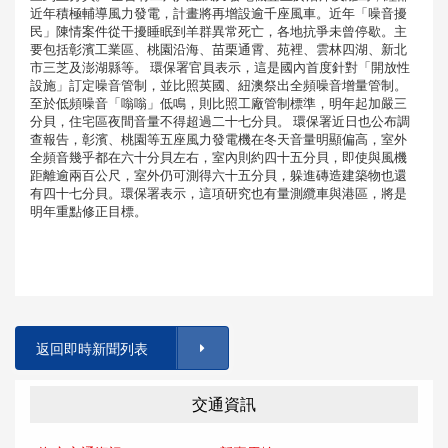
近年積極輔導風力發電，計畫將再增設逾千座風車。近年「噪音擾
民」陳情案件從干擾睡眠到羊群異常死亡，各地抗爭未曾停歇。主
要包括彰濱工業區、桃園沿海、苗栗通霄、苑裡、雲林四湖、新北
市三芝及澎湖縣等。 環保署官員表示，這是國內首度針對「開放性
設施」訂定噪音管制，並比照英國、紐澳祭出全頻噪音增量管制。
至於低頻噪音「嗡嗡」低鳴，則比照工廠管制標準，明年起加嚴三
分貝，住宅區夜間音量不得超過二十七分貝。 環保署近日也公布調
查報告，彰濱、桃園等五座風力發電機在冬天音量明顯偏高，室外
全頻音幾乎都在六十分貝左右，室內則約四十五分貝，即使與風機
距離逾兩百公尺，室外仍可測得六十五分貝，躲進磚造建築物也還
有四十七分貝。環保署表示，這項研究也有量測纜車與港區，將是
明年重點修正目標。
返回即時新聞列表
交通資訊