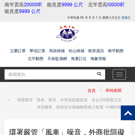
南竿雲高
20000呎
能見度
9999 公尺
北竿雲高
10000呎
能見度
9999 公尺
中華民國 115 年 8 月 7 日 農曆六月廿五
星期五
立榮訂票
華信訂票
馬祖候補
松山候補
航班資訊
南竿動態
北竿動態
天候監測網
海運訂位
海象預報
Toggle
navigat
首頁
即時新聞
環署嚴管「風車」噪音，外商批阻礙投資 全台268座豎立沿
岸及離島，經部近年積極輔導風力發電--中國時報
環署嚴管「風車」噪音，外商批阻礙