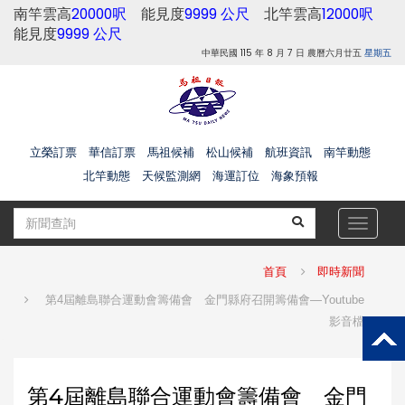
南竿雲高
20000呎
能見度
9999 公尺
北竿雲高
12000呎
能見度
9999 公尺
中華民國 115 年 8 月 7 日 農曆六月廿五
星期五
立榮訂票
華信訂票
馬祖候補
松山候補
航班資訊
南竿動態
北竿動態
天候監測網
海運訂位
海象預報
Toggle
navigat
首頁
即時新聞
第4屆離島聯合運動會籌備會 金門縣府召開籌備會—Youtube
影音檔
第4屆離島聯合運動會籌備會 金門