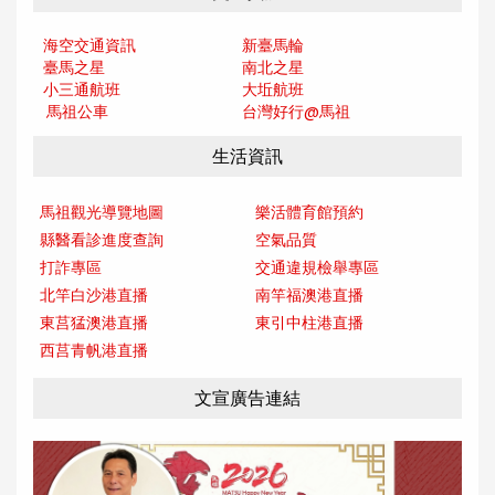
海空交通資訊
新臺馬輪
臺馬之星
南北之星
小三通航班
大坵航班
馬祖公車
台灣好行@馬
祖
生活資訊
馬祖觀光導覽地圖
樂活體育館預約
縣醫看診進度查詢
空氣品質
打詐專區
交通違規檢舉專區
北竿白沙港直播
南竿福澳港直播
東莒猛澳港直播
東引中柱港直播
西莒青帆港直播
文宣廣告連結