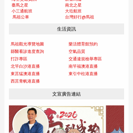
臺馬之星
南北之星
小三通航班
大坵航班
馬祖公車
台灣好行@馬
祖
生活資訊
馬祖觀光導覽地圖
樂活體育館預約
縣醫看診進度查詢
空氣品質
打詐專區
交通違規檢舉專區
北竿白沙港直播
南竿福澳港直播
東莒猛澳港直播
東引中柱港直播
西莒青帆港直播
文宣廣告連結