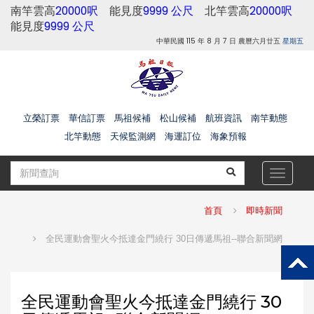
南竿雲高
20000呎
能見度
9999 公尺
北竿雲高
20000呎
能見度
9999 公尺
中華民國 115 年 8 月 7 日 農曆六月廿五
星期五
立榮訂票
華信訂票
馬祖候補
松山候補
航班資訊
南竿動態
北竿動態
天候監測網
海運訂位
海象預報
Toggle
navigat
首頁
即時新聞
全民運動會聖火今抵達金門繞行 30日傳遞馬祖--聯合新聞網
全民運動會聖火今抵達金門繞行 30