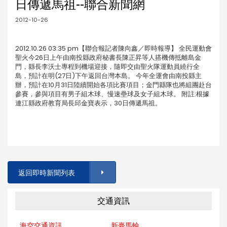
日傳遞馬祖--聯合新聞網
2012-10-26
2012.10.26 03:35 pm【聯合報記者陳向鑫／即時報導】 全民運動會
聖火今26日上午由南投縣政府秘書長陳正昇等人搭機傳抵離島金
門，縣長李沃士專程到機場迎接，隨即交由聖火隊運動員繞行全
島，預計在明(27日)下午返回台灣本島。 今年全運會由南投縣主
辦，預計在10月31日陸續開始各項比賽項目；金門縣隊也將組團赴台
參賽，參與項目有男子組木球、慢速壘球及女子組木球。 附註:根據
連江縣政府教育局長邱金寶表示，30日傳遞馬祖。
返回即時新聞列表
交通資訊
海空交通資訊
新臺馬輪