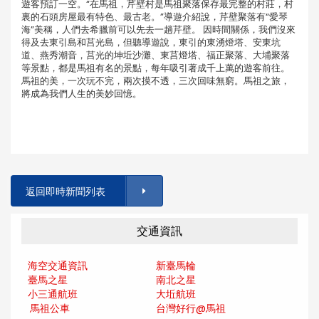
遊客預訂一空。“在馬祖，芹壁村是馬祖聚落保存最完整的村莊，村
裏的石頭房屋最有特色、最古老。”導遊介紹說，芹壁聚落有“愛琴
海”美稱，人們去希臘前可以先去一趟芹壁。 因時間關係，我們沒來
得及去東引島和莒光島，但聽導遊說，東引的東湧燈塔、安東坑
道、燕秀潮音，莒光的坤坵沙灘、東莒燈塔、福正聚落、大埔聚落
等景點，都是馬祖有名的景點，每年吸引著成千上萬的遊客前往。
馬祖的美，一次玩不完，兩次摸不透，三次回味無窮。馬祖之旅，
將成為我們人生的美妙回憶。
返回即時新聞列表
交通資訊
海空交通資訊
新臺馬輪
臺馬之星
南北之星
小三通航班
大坵航班
馬祖公車
台灣好行@馬
祖