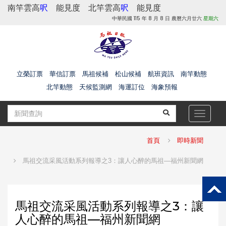
南竿雲高
呎
能見度
北竿雲高
呎
能見度
中華民國 115 年 8 月 8 日 農曆六月廿六
星期六
立榮訂票
華信訂票
馬祖候補
松山候補
航班資訊
南竿動態
北竿動態
天候監測網
海運訂位
海象預報
Toggle
navigat
首頁
即時新聞
馬祖交流采風活動系列報導之3：讓人心醉的馬祖—福州新聞網
馬祖交流采風活動系列報導之3：讓
人心醉的馬祖—福州新聞網