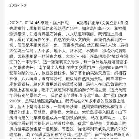
2012-11-01
2012-11-01 14:46 來源：福州日報 ■記者祁正華/文黃立新/攝 沒
去馬祖前，馬祖對我們來說熟悉而陌生：知道馬祖島不大、和福州
淵源很深，知道有媽祖石神像、八八坑道和蠣餅。我們踏上馬祖
島，看到了她沉靜的美、自然的美和人文的美，而我們所看到的一
切，僅僅是馬祖美麗的一角。 豐富多元的自然景觀 馬祖人說，馬祖
四個鄉五個島，人不多、地不大、路不寬、不繁華，卻格外絢麗耀
眼。因為馬祖是一顆閩東之珠，大大小小幾十座島嶼就是“散落在閩
江口的一串珍珠”。這一顆顆明亮的珍珠，無一例外地散發著豐富多
元的耀眼光芒。 南竿是出入馬祖的主要交通門戶，是四鄉五島中最
繁華熱鬧的地方，旅遊景點較多。除了著名的馬港天后宮、媽祖石
神像、八八坑道，還有津沙村、鐵板等自然風光景點。南竿還有一
座創意獨特、綠化和實用兼得的蔬菜公園，馬祖人在自己負責的地
裏種上各種蔬菜，吃不完就運到不遠處的獅子市場去賣，這成為南
竿最特別的景觀之一。 我們從南竿乘船直奔北竿島。北竿壁山海拔
298米，是馬祖地區最高的山。我們站在270多米處的觀景臺上眺
望，藍天下是海水碧波，一彎海邊沙灘，熱鬧繁華的村落和街道；
附近的螺山、高登島、獅嶼島、大澳山、大坵島等盡入眼底；山下
濱海而建的北竿機場也成為一道別致的風景。 站在北竿島上，可以
清晰地看到對面福州連江的黃岐半島，從北竿島望去，黃岐島上的
風力發電設施也是一道風景。導遊說，從北竿到黃岐島只要約20分
鐘船程。 為了保護瀕臨絕種的燕鷗，包括北竿、南竿等8個島嶼附近