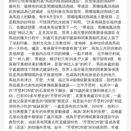
的60公頃海域被列為“馬祖列島燕鷗保護區”。在受保護的燕鷗中，
最特別、最稀有的就是黑嘴端鳳頭燕鷗。導遊說，黑嘴端鳳頭燕鷗
此前被認為已經滅絕，沒想到會在馬祖發現，黑嘴端鳳頭燕鷗已成
為馬祖人的驕傲。每年6月至8月，黑嘴端鳳頭燕鷗進入繁殖期，正
是觀鳥的好時節，可惜我們此次錯過了時間。 “許多燕鷗是在福州連
江、長樂談戀愛，然後來馬祖繁育下一代。”導遊說，黑嘴端鳳頭燕
鷗是“神話之鳥”，足見其珍貴。 世界上最完整的閩東聚落保護區 在
馬祖的幾天行程中，到處可見的廟宇建築和閩東風格民居給人留下
了深刻印象。 漁村文化加上宗教信仰，使地神、多神信仰成為馬祖
的一大特色。據說，每座廟宇中都會有個“主神”，再加上共同供奉的
其他神靈，一座廟內出現不同的神像，一點不稀奇。 北竿橋仔村就
是“一村八廟”。導遊說，橋仔村只有30多戶人家，廟宇卻有8座，每
座廟宇裏都供著好幾尊神，是個“神比人多”的村子。 馬祖各處的廟
宇處處體現了閩東式建築特色。世界上保存最完整的閩東聚落保護
區是馬祖響噹噹的金字旅遊招牌，也成為到馬祖旅遊必去的地方。
馬祖共有津沙、芹壁、大埔、福正等4個傳統聚落保護區，我們來到
馬祖最具代表性的閩東傳統聚落建築——北竿芹壁村，在其中一處
叫“芹壁村25號”的石屋前停下腳步。據73歲的屋主陳則棟老人介
紹，已有100多年歷史的“芹壁村25號”，其實有兩處百年石屋，一處
是他父親當年建造的“德順號”雜貨店，就是如今的“芹壁村25號”和提
供特色小吃的“姐妹廚房”；一處是原有的古魚寮。2010年，他和小
女兒將廢棄了多年的魚寮按原貌修建，稱為“老村長的魚寮”。這兩處
石屋在改建中都保留了歲月痕跡，成為芹壁村傳統聚落保護區中的
典型代表。 由於具有閩東古民居建築特色，“芹壁村25號”還成為電
影《花漾》的拍攝外景地。如今，“芹壁村25號”的10個房間，常被