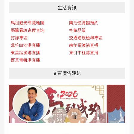
生活資訊
馬祖觀光導覽地圖
樂活體育館預約
縣醫看診進度查詢
空氣品質
打詐專區
交通違規檢舉專區
北竿白沙港直播
南竿福澳港直播
東莒猛澳港直播
東引中柱港直播
西莒青帆港直播
文宣廣告連結