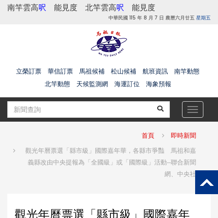
南竿雲高
呎
能見度
北竿雲高
呎
能見度
中華民國 115 年 8 月 7 日 農曆六月廿五
星期五
立榮訂票
華信訂票
馬祖候補
松山候補
航班資訊
南竿動態
北竿動態
天候監測網
海運訂位
海象預報
Toggle
navigat
首頁
即時新聞
觀光年曆票選「縣市級」國際嘉年華，各縣市爭豔 馬祖和嘉
義縣改由中央提報為「全國級」或「國際級」活動--聯合新聞
網、中央社
觀光年曆票選「縣市級」國際嘉年