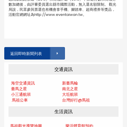
數加總後，由評審委員選出縣市國際活動，無入選名額限制。 觀光
局說，民眾參與票選也有機會拿手機、腳踏車、超商禮券等獎品，
活動官網網址為http://www.eventaiwan.tw。
返回即時新聞列表
交通資訊
海空交通資訊
新臺馬輪
臺馬之星
南北之星
小三通航班
大坵航班
馬祖公車
台灣好行@馬
祖
生活資訊
馬祖觀光導覽地圖
樂活體育館預約