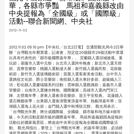
華，各縣市爭豔 馬祖和嘉義縣改由
中央提報為「全國級」或「國際級」
活動--聯合新聞網、中央社
2012-11-02
2012.11.02 05:10 pm【中央社╱台北2日電】 交通部觀光局今2日舉
辦「台灣觀光年曆票選」記者會，預定從20個縣市29個活動中票選
出具有代表性的「縣市級國際嘉年華」。 宜蘭縣入選頭城搶孤、童
玩節；基隆市入選中元祭；台北市入選跨年晚會；新北市入選天燈
節、貢寮音樂祭；桃園入選動漫大展；新竹縣入選義民祭、花鼓藝
術節；新竹市入選玻璃藝術節；苗栗入選客家美食活動。台中市入
選媽祖文化節、爵士音樂節；南投縣入選火車好多節、超級鐵人三
項；彰化縣入選慶端陽系列活動；雲林縣入選戲偶節；嘉義市入選
管樂節；台南市入選鹽水蜂炮、國際蘭展；高雄市入選內門宋江
陣、左營萬年季；屏東入選春浪音樂節、迎王平安祭典。 花蓮縣入
選石雕藝術季；台東縣入選衝浪暨東浪嘉年華、熱氣球嘉年華；澎
湖縣入選海上花火節；金門縣入選中秋博狀元餅。 觀光局表示，
「台灣觀光年曆」將分成國際級、全國級、縣市級和地方級4個等
級，今天的活動是縣市級的國際嘉年華。 馬祖和嘉義縣因為提報的
活動位於國家風景區，將改由中央單位提報為全國級或國際級活
動。 觀光局指出，要登上「台灣觀光年曆」的嘉年華活動，必須經
過民眾網路票選（20%）和簡報評選（80%），票選分數和簡報分