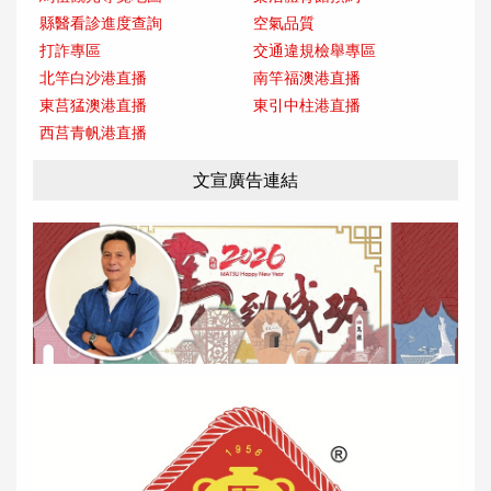
縣醫看診進度查詢
空氣品質
打詐專區
交通違規檢舉專區
北竿白沙港直播
南竿福澳港直播
東莒猛澳港直播
東引中柱港直播
西莒青帆港直播
文宣廣告連結