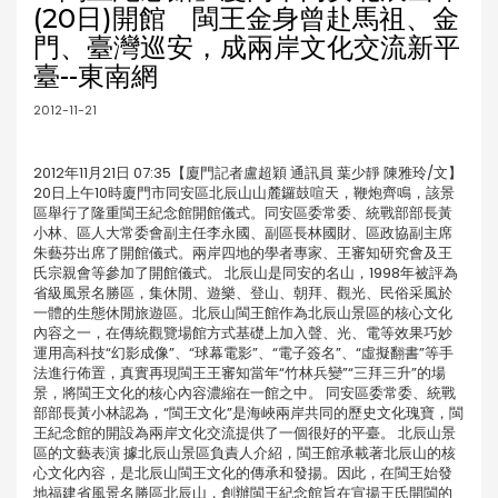
(20日)開館 閩王金身曾赴馬祖、金
門、臺灣巡安，成兩岸文化交流新平
臺--東南網
2012-11-21
2012年11月21日 07:35【廈門記者盧超穎 通訊員 葉少靜 陳雅玲/文】
20日上午10時廈門市同安區北辰山山麓鑼鼓喧天，鞭炮齊鳴，該景
區舉行了隆重閩王紀念館開館儀式。同安區委常委、統戰部部長黃
小林、區人大常委會副主任李永國、副區長林國財、區政協副主席
朱藝芬出席了開館儀式。兩岸四地的學者專家、王審知研究會及王
氏宗親會等參加了開館儀式。 北辰山是同安的名山，1998年被評為
省級風景名勝區，集休閒、遊樂、登山、朝拜、觀光、民俗采風於
一體的生態休閒旅遊區。北辰山閩王館作為北辰山景區的核心文化
內容之一，在傳統觀覽場館方式基礎上加入聲、光、電等效果巧妙
運用高科技“幻影成像”、“球幕電影”、“電子簽名”、“虛擬翻書”等手
法進行佈置，真實再現閩王王審知當年“竹林兵變”“三拜三升”的場
景，將閩王文化的核心內容濃縮在一館之中。 同安區委常委、統戰
部部長黃小林認為，“閩王文化”是海峽兩岸共同的歷史文化瑰寶，閩
王紀念館的開設為兩岸文化交流提供了一個很好的平臺。 北辰山景
區的文藝表演 據北辰山景區負責人介紹，閩王館承載著北辰山的核
心文化內容，是北辰山閩王文化的傳承和發揚。因此，在閩王始發
地福建省風景名勝區北辰山，創辦閩王紀念館旨在宣揚王氏開閩的