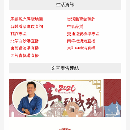
生活資訊
馬祖觀光導覽地圖
樂活體育館預約
縣醫看診進度查詢
空氣品質
打詐專區
交通違規檢舉專區
北竿白沙港直播
南竿福澳港直播
東莒猛澳港直播
東引中柱港直播
西莒青帆港直播
文宣廣告連結