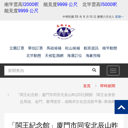
南竿雲高
12000呎
能見度
9999 公尺
北竿雲高
15000呎
能見度
9999 公尺
中華民國 115 年 8 月 10 日 農曆六月廿八
星期一
立榮訂票
華信訂票
馬祖候補
松山候補
航班資訊
南竿動態
北竿動態
天候監測網
海運訂位
海象預報
Toggle
navigat
首頁
即時新聞
「閩王紀念館」廈門市同安北辰山昨(20日)開館 閩王金身曾
赴馬祖、金門、臺灣巡安，成兩岸文化交流新平臺--東南網
「閩王紀念館」廈門市同安北辰山昨