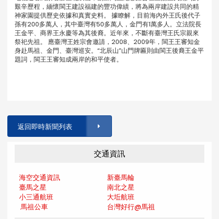
艱辛歷程，緬懷閩王建設福建的豐功偉績，將為兩岸建設共同的精
神家園提供歷史依據和真實史料。 據瞭解，目前海內外王氏後代子
孫有200多萬人，其中臺灣有50多萬人，金門有1萬多人。立法院長
王金平、商界王永慶等為其後裔。近年來，不斷有臺灣王氏宗親來
祭祀先祖。 應臺灣王姓宗會邀請，2008、2009年，閩王王審知金
身赴馬祖、金門、臺灣巡安。“北辰山”山門牌匾則由閩王後裔王金平
題詞，閩王王審知成兩岸的和平使者。
返回即時新聞列表
交通資訊
海空交通資訊
新臺馬輪
臺馬之星
南北之星
小三通航班
大坵航班
馬祖公車
台灣好行@馬
祖