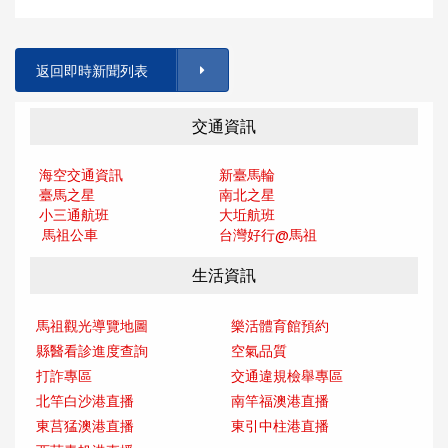
返回即時新聞列表
交通資訊
海空交通資訊
新臺馬輪
臺馬之星
南北之星
小三通航班
大坵航班
馬祖公車
台灣好行@馬
祖
生活資訊
馬祖觀光導覽地圖
樂活體育館預約
縣醫看診進度查詢
空氣品質
打詐專區
交通違規檢舉專區
北竿白沙港直播
南竿福澳港直播
東莒猛澳港直播
東引中柱港直播