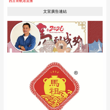
西莒青帆港直播
文宣廣告連結