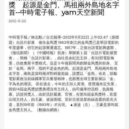
獎 起源是金門、馬祖兩外島地名字
首--中時電子報、yam天空新聞
2012-11-22
中時電子報／林志勳／台北報導-2012年11月22日 上午02:47（原標
題）台語片影展 催生金馬獎 1962年創立的金馬獎已是華語電影的
年度盛事，但它的起源漸遭遺忘。1957年，正值台語電影興盛期，
《徵信新聞》（《中國時報》前身）舉辦第１屆「台語片電影展覽
會」，簡稱「台語片影展」，由社長余紀忠主持，有32部電影角
逐，仿效奧斯卡獎模式。這是５年後新聞局創辦金馬獎的前身。 至
於「金馬」兩字，指的不是金色的馬。起源是金門、馬祖兩外島地
名字首，兩島是當時兩岸對峙最前線，該獎以「金馬」命名，鼓勵
電影業效法前線國軍官兵奮發精神，也順應全球主要影展以「金」
字為名的潮流。 若在過去，今年的主持人黃渤、曾寶儀肯定失業，
因前14屆金馬獎頒獎典禮沒有主持人，由司儀掌控流程，負責報
幕、訪談得獎人，由於流於嚴肅、官僚，在第15屆金馬獎時，首度
出現主持人，由王豪、凌波搭檔。至於目前追星粉絲喜愛的星光大
道，直到19年前（1993年）才出現。 ▲凌波（左）、王豪是第15屆
金馬獎主持人。（翻攝自網路）