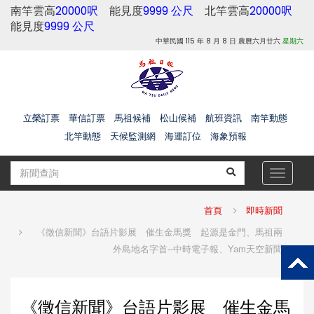
南竿雲高
20000呎
能見度
9999 公尺
北竿雲高
20000呎
能見度
9999 公尺
中華民國 115 年 8 月 8 日 農曆六月廿六
星期六
立榮訂票
華信訂票
馬祖候補
松山候補
航班資訊
南竿動態
北竿動態
天候監測網
海運訂位
海象預報
Toggle
navigat
首頁
即時新聞
《徵信新聞》台語片影展 催生金馬獎 起源是金門、馬祖兩
外島地名字首--中時電子報、yam天空新聞
《徵信新聞》台語片影展 催生金馬