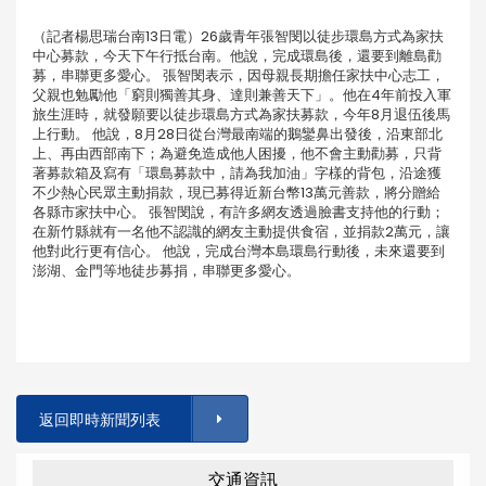
（記者楊思瑞台南13日電）26歲青年張智閔以徒步環島方式為家扶
中心募款，今天下午行抵台南。他說，完成環島後，還要到離島勸
募，串聯更多愛心。 張智閔表示，因母親長期擔任家扶中心志工，
父親也勉勵他「窮則獨善其身、達則兼善天下」。他在4年前投入軍
旅生涯時，就發願要以徒步環島方式為家扶募款，今年8月退伍後馬
上行動。 他說，8月28日從台灣最南端的鵝鑾鼻出發後，沿東部北
上、再由西部南下；為避免造成他人困擾，他不會主動勸募，只背
著募款箱及寫有「環島募款中，請為我加油」字樣的背包，沿途獲
不少熱心民眾主動捐款，現已募得近新台幣13萬元善款，將分贈給
各縣市家扶中心。 張智閔說，有許多網友透過臉書支持他的行動；
在新竹縣就有一名他不認識的網友主動提供食宿，並捐款2萬元，讓
他對此行更有信心。 他說，完成台灣本島環島行動後，未來還要到
澎湖、金門等地徒步募捐，串聯更多愛心。
返回即時新聞列表
交通資訊