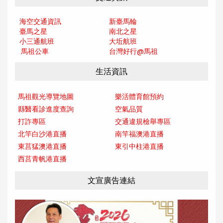
海空交通資訊
新臺馬輪
臺馬之星
南北之星
小三通航班
大坵航班
馬祖公車
台灣好行@馬
祖
生活資訊
馬祖觀光導覽地圖
樂活體育館預約
縣醫看診進度查詢
空氣品質
打詐專區
交通違規檢舉專區
北竿白沙港直播
南竿福澳港直播
東莒猛澳港直播
東引中柱港直播
西莒青帆港直播
文宣廣告連結