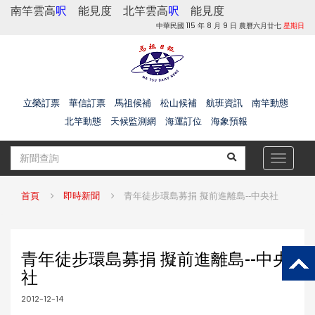
南竿雲高
呎
能見度
北竿雲高
呎
能見度
中華民國 115 年 8 月 9 日 農曆六月廿七
星期日
立榮訂票
華信訂票
馬祖候補
松山候補
航班資訊
南竿動態
北竿動態
天候監測網
海運訂位
海象預報
Toggle
navigat
首頁
即時新聞
青年徒步環島募捐 擬前進離島--中央社
青年徒步環島募捐 擬前進離島--中央
社
2012-12-14