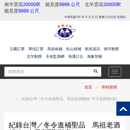
南竿雲高
20000呎
能見度
9999 公尺
北竿雲高
20000呎
能見度
9999 公尺
中華民國 115 年 8 月 6 日 農曆六月廿四
星期四
立榮訂票
華信訂票
馬祖候補
松山候補
航班資訊
南竿動態
北竿動態
天候監測網
海運訂位
海象預報
Toggle
navigat
首頁
即時新聞
紀錄台灣／冬令進補聖品 馬祖老酒麵線--中天新聞(影音)
紀錄台灣／冬令進補聖品 馬祖老酒