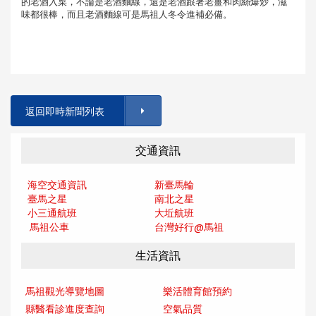
的老酒入菜，不論是老酒麵線，還是老酒跟著老薑和肉絲爆炒，滋
味都很棒，而且老酒麵線可是馬祖人冬令進補必備。
返回即時新聞列表
交通資訊
海空交通資訊
新臺馬輪
臺馬之星
南北之星
小三通航班
大坵航班
馬祖公車
台灣好行@馬
祖
生活資訊
馬祖觀光導覽地圖
樂活體育館預約
縣醫看診進度查詢
空氣品質